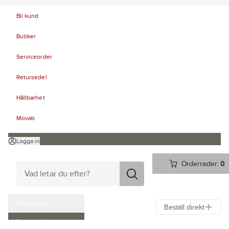
Bli kund
Butiker
Serviceorder
Retursedel
Hållbarhet
Movab
Logga in
Orderrader:
0
Produkter
Beställ direkt
Kampanjer