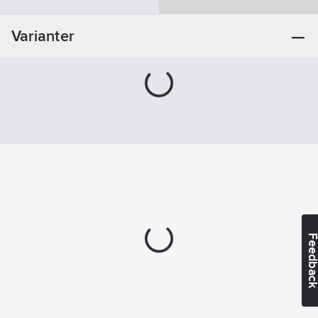
Skruvsystem:
Torx (TX)
Varianter
Feedba