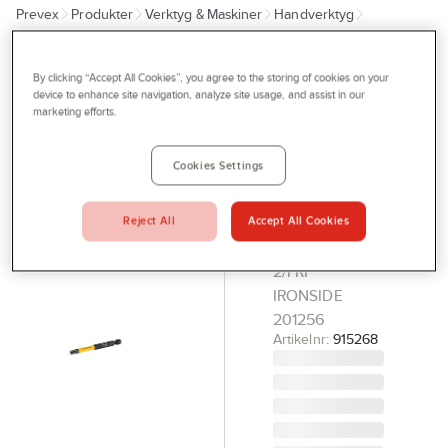
Prevex
Produkter
Verktyg & Maskiner
Handverktyg
Outlet
Dragverktyg
Bits, Torx
Tjänster
By clicking “Accept All Cookies”, you agree to the storing of cookies on your
IRONSIDE
Bli kund
device to enhance site navigation, analyze site usage, and assist in our
Kraftbits
marketing efforts.
Aktuellt
Ironside
Torx långa
Kontakta oss
Cookies Settings
2-pack
Profilshop
KRAFTBITS
Reject All
Accept All Cookies
Serviceverkstad
TX30 X 75MM
2/FRP
Företagsprofilering
IRONSIDE
Movab
201256
Artikelnr:
915268