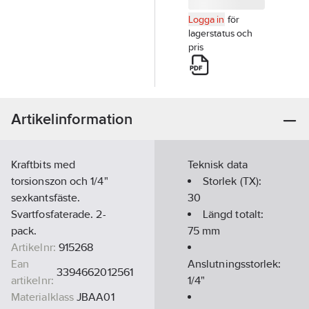
Logga in
för
lagerstatus och
pris
Artikelinformation
Kraftbits med
Teknisk data
torsionszon och 1/4"
Storlek (TX):
sexkantsfäste.
30
Svartfosfaterade. 2-
Längd totalt:
pack.
75
mm
Artikelnr:
915268
Ean
Anslutningsstorlek:
3394662012561
artikelnr:
1/4"
Materialklass
JBAA01