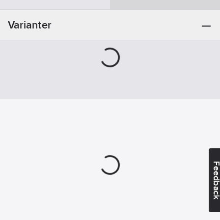
Skruvsystem:
Torx (TX)
Varianter
Feedba