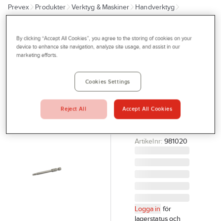
Prevex
Produkter
Verktyg & Maskiner
Handverktyg
Outlet
Dragverktyg
Bits, Torx
Tjänster
By clicking “Accept All Cookies”, you agree to the storing of cookies on your
IRONSIDE
Bli kund
device to enhance site navigation, analyze site usage, and assist in our
Bits
marketing efforts.
Aktuellt
Ironside
Torx, långa
Kontakta oss
Cookies Settings
BITS TX30
Profilshop
75MM 2-PACK
Reject All
Accept All Cookies
Serviceverkstad
IRONSIDE
201691
Företagsprofilering
Artikelnr:
981020
Movab
Logga in
för
lagerstatus och