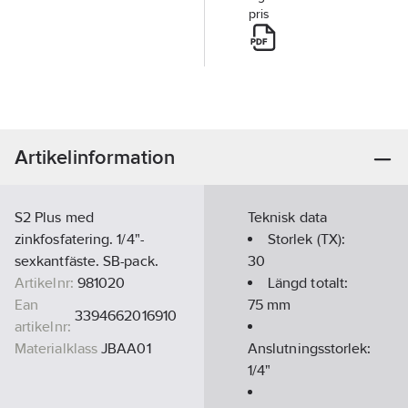
pris
Artikelinformation
S2 Plus med
Teknisk data
zinkfosfatering. 1/4"-
Storlek (TX):
sexkantfäste. SB-pack.
30
Artikelnr:
981020
Längd totalt:
Ean
75
mm
3394662016910
artikelnr:
Materialklass
JBAA01
Anslutningsstorlek:
1/4"