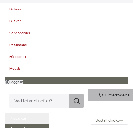
Bli kund
Butiker
Serviceorder
Retursedel
Hållbarhet
Movab
Logga in
Orderrader:
0
Produkter
Beställ direkt
Kampanjer