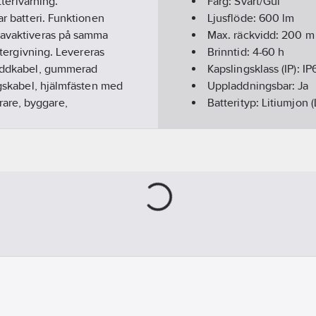
tterivarning.
Färg:
Svart/Gul
ar batteri. Funktionen
Ljusflöde:
600
lm
h avaktiveras på samma
Max. räckvidd:
200
m
återgivning. Levereras
Brinntid:
4-60 h
 laddkabel, gummerad
Kapslingsklass (IP):
IP
ngskabel, hjälmfästen med
Uppladdningsbar:
Ja
are, byggare,
Batterityp:
Litiumjon (
räckvidd.
Total vikt:
282
g
Hälsa & Säkerhet:
Red
Med ljuskälla:
Ja
Batterier medföljer:
J
Modell/Utförande:
Pa