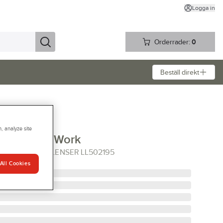
Logga in
Orderrader:
0
Beställ direkt
, analyze site
enser H7R Work
LADDBAR LEDLENSER LL502195
All Cookies