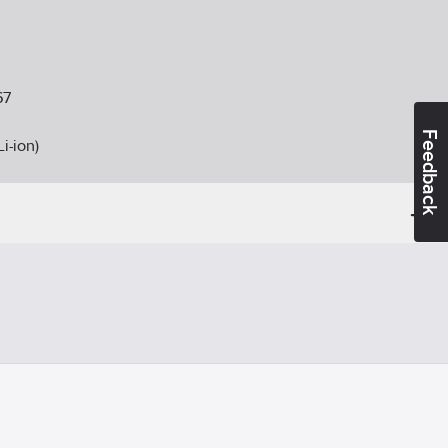
67
Feedback
Li-ion)
ucerad sikt
a
nnlampa