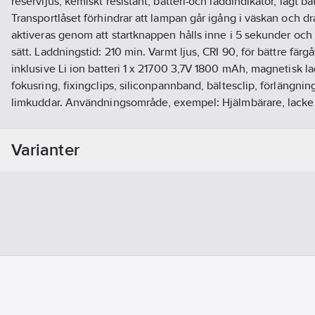
reservljus, kemiskt resistant, batteri-och laddindikator, lågt ba
Transportlåset förhindrar att lampan går igång i väskan och dr
aktiveras genom att startknappen hålls inne i 5 sekunder oc
sätt. Laddningstid: 210 min. Varmt ljus, CRI 90, för bättre färg
inklusive Li ion batteri 1 x 21700 3,7V 1800 mAh, magnetisk
fokusring, fixingclips, siliconpannband, bältesclip, förlängni
limkuddar. Användningsområde, exempel: Hjälmbärare, lacker
gruvarbetare, anläggare, utejobb - för jobb med behov av bra 
Ljusstyrka: (1000)600/15 lm
Varianter
Räckvidd: (250)200/25 m
Artikelnr:
983853
Ean artikelnr:
4058205021029
Materialklass
XAMA02