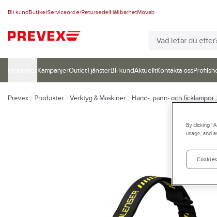
Bli kund
Butiker
Serviceorder
Retursedel
Hållbarhet
Movab
Produkter
Kampanjer
Outlet
Tjänster
Bli kund
Aktuellt
Kontakta oss
Profilsh
Prevex
Produkter
Verktyg & Maskiner
Hand-, pann- och ficklampor
By clicking “
usage, and as
Cookies