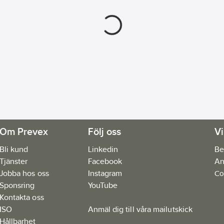
Om Prevex
Följ oss
Vi
Bli kund
Linkedin
Be
Tjänster
Facebook
An
Jobba hos oss
Instagram
Co
Sponsring
YouTube
Kontakta oss
ISO
Anmäl dig till våra mailutskick
Hållbarhet