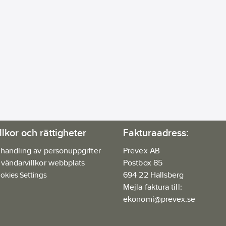
llkor och rättigheter
Fakturaadress:
handling av personuppgifter
Prevex AB
vändarvillkor webbplats
Postbox 85
694 22 Hallsberg
okies Settings
Mejla faktura till:
ekonomi@prevex.se