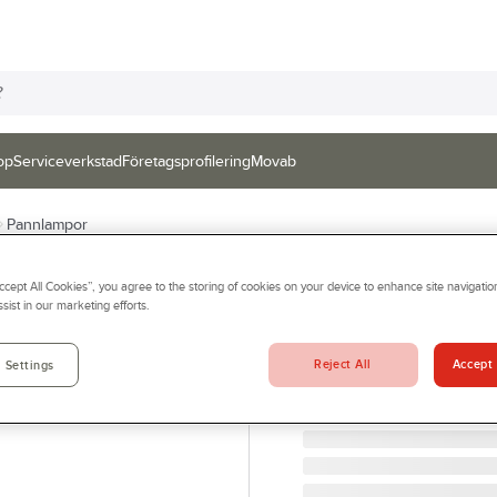
op
Serviceverkstad
Företagsprofilering
Movab
Pannlampor
LEDLENSER
Accept All Cookies”, you agree to the storing of cookies on your device to enhance site navigation
Pannlampa Ledl
sist in our marketing efforts.
PANNLAMPA H7R WORK 
Artikelnr:
983853
Reject All
Accept 
 Settings