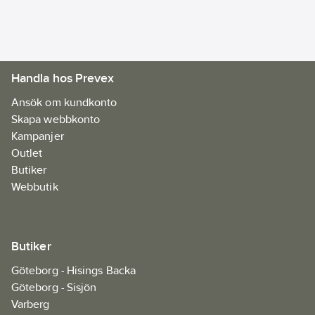
Märkspänning:
18
V
Med
Handla hos Prevex
batteriladdare:
Nej
Ansök om kundkonto
Skapa webbkonto
Kampanjer
Outlet
Butiker
Webbutik
Butiker
Göteborg - Hisings Backa
Göteborg - Sisjön
Varberg