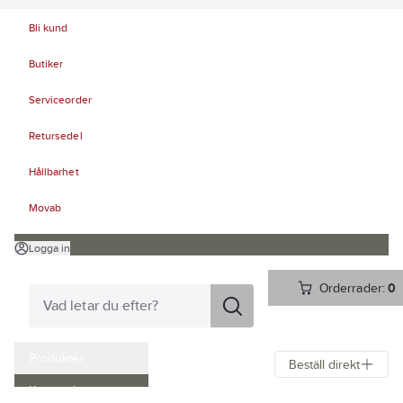
Bli kund
Butiker
Serviceorder
Retursedel
Hållbarhet
Movab
Logga in
Orderrader:
0
Produkter
Beställ direkt
Kampanjer