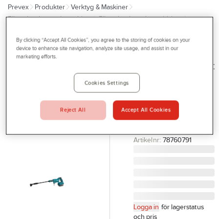
Prevex
Produkter
Verktyg & Maskiner
Outlet
Elhandverktyg och maskiner
Elhandverktyg, batteridrivna
Tjänster
Övriga batterimaskiner
By clicking “Accept All Cookies”, you agree to the storing of cookies on your
Bli kund
device to enhance site navigation, analyze site usage, and assist in our
MAKITA
marketing efforts.
Aktuellt
Mellantryckstvätt
Makita LXT
Kontakta oss
Cookies Settings
DHW180 Solo
Profilshop
HÖGTRYCKSTVÄTT 18V
Reject All
Accept All Cookies
Serviceverkstad
SOLO MAKITA
DHW180Z
Företagsprofilering
Artikelnr:
78760791
Movab
Logga in
för lagerstatus
och pris