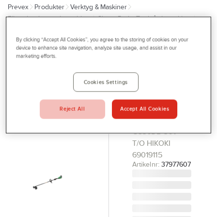
Prevex
Produkter
Verktyg & Maskiner
Outlet
Elhandverktyg och maskiner
Skog - Park - Trädgårdsmaskiner
Tjänster
Röjsågar - Trimmers
By clicking “Accept All Cookies”, you agree to the storing of cookies on your
Bli kund
device to enhance site navigation, analyze site usage, and assist in our
HIKOKI
marketing efforts.
Aktuellt
Grästrimmer
HiKOKI
Kontakta oss
Cookies Settings
CG36DB
Profilshop
SOLO
Reject All
Accept All Cookies
Serviceverkstad
GRÄSTRIMMER
CG36DB 36V
Företagsprofilering
T/O HIKOKI
Movab
69019115
Artikelnr:
37977607