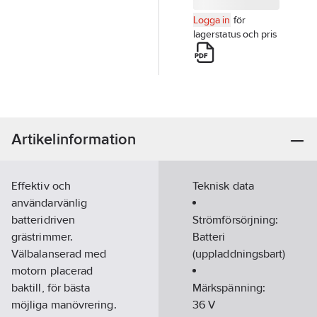
Logga in
för
lagerstatus och pris
Artikelinformation
Effektiv och
Teknisk data
användarvänlig
batteridriven
Strömförsörjning:
grästrimmer.
Batteri
Välbalanserad med
(uppladdningsbart)
motorn placerad
baktill, för bästa
Märkspänning:
möjliga manövrering.
36
V