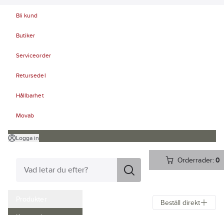
Bli kund
Butiker
Serviceorder
Retursedel
Hållbarhet
Movab
Logga in
Orderrader:
0
Produkter
Beställ direkt
Kampanjer