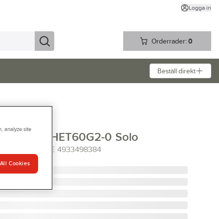
Logga in
Orderrader:
0
Beställ direkt
, analyze site
kee M18 FHET60G2-0 Solo
2-0 MILWAUKEE 4933498384
All Cookies