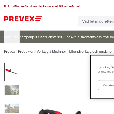
Bli kund
Butiker
Serviceorder
Retursedel
Hållbarhet
Movab
Produkter
Kampanjer
Outlet
Tjänster
Bli kund
Aktuellt
Kontakta oss
Profilsh
Prevex
Produkter
Verktyg & Maskiner
Elhandverktyg och maskiner
By clicking “
usage, and as
Cookies