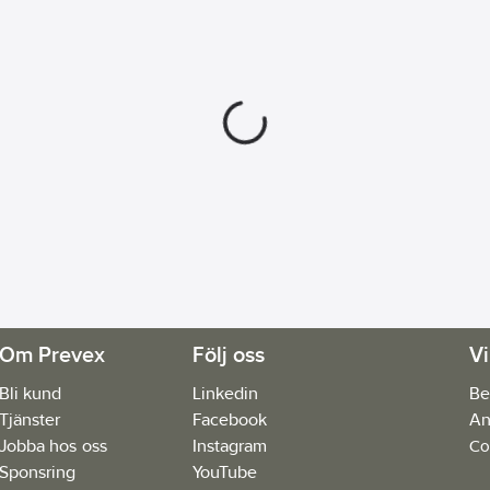
Om Prevex
Följ oss
Vi
Bli kund
Linkedin
Be
Tjänster
Facebook
An
Jobba hos oss
Instagram
Co
Sponsring
YouTube