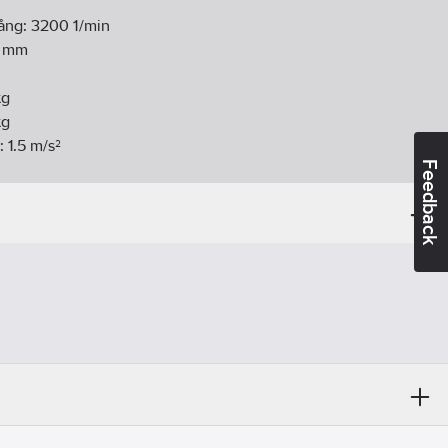
gång:
3200
1/min
mm
g
g
K:
1.5
m/s²
Feedback
ärde ah:
2.75
m/s²