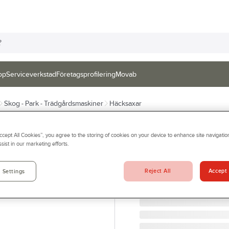
op
Serviceverkstad
Företagsprofilering
Movab
Skog - Park - Trädgårdsmaskiner
Häcksaxar
MILWAUKEE
Accept All Cookies”, you agree to the storing of cookies on your device to enhance site navigation
Häcksax Milwau
sist in our marketing efforts.
HÄCKSAX M18 FHET60G
Artikelnr:
78585139
Reject All
Accept 
 Settings