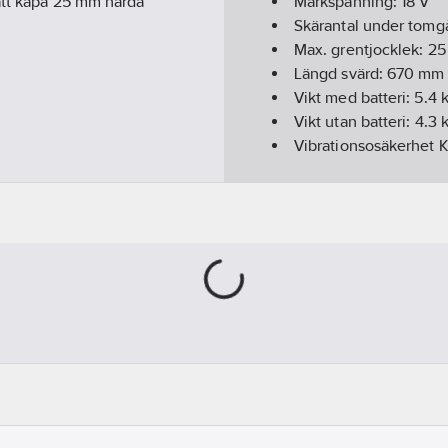
 att kapa 25 mm hårda
Märkspänning:
18
V
Skärantal under tom
Max. grentjocklek:
25
Längd svärd:
670
mm
Vikt med batteri:
5.4
k
Vikt utan batteri:
4.3
k
Vibrationsosäkerhet 
Vibrationsemissionsv