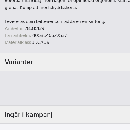
Roterbart handtag i fem lägen för optimerad ergonomi. Kraft
grenar. Komplett med skyddsskena.
Levereras utan batterier och laddare i en kartong.
Artikelnr:
78585139
Ean artikelnr:
4058546522537
Materialklass
JDCA09
Varianter
Ingår i kampanj