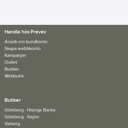
tomgång:
3000-8500
1/min
Längd:
382
Handla hos Prevex
mm
Bredd:
140
Ansök om kundkonto
mm
Skapa webbkonto
Höjd:
145
Kampanjer
mm
Outlet
Diameter
Butiker
hål:
22.23
mm
Webbutik
Butiker
Göteborg - Hisings Backa
Göteborg - Sisjön
Varberg