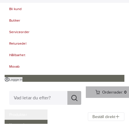
Bli kund
Butiker
Serviceorder
Retursedel
Hållbarhet
Movab
Logga in
Orderrader:
0
Produkter
Beställ direkt
Kampanjer