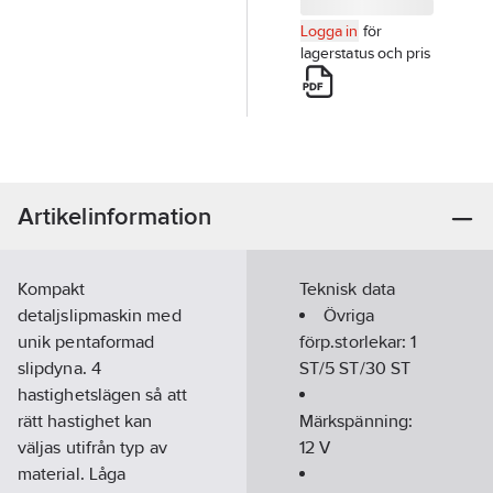
Logga in
för
lagerstatus och pris
Artikelinformation
Kompakt
Teknisk data
detaljslipmaskin med
Övriga
unik pentaformad
förp.storlekar:
1
slipdyna. 4
ST/5 ST/30 ST
hastighetslägen så att
rätt hastighet kan
Märkspänning:
väljas utifrån typ av
12
V
material. Låga