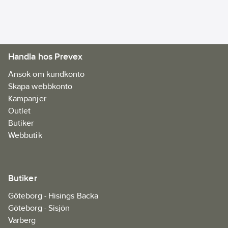
motorn, REDLITHIUM™-
batteriet och REDLINK
PLUS™-elektroniken
från MILWAUKEE®
Handla hos Prevex
levererar oöverträffad
prestanda, drifttid och
Ansök om kundkonto
hållbarhet. Flexibelt
Skapa webbkonto
batterisystem: passar
Kampanjer
samtliga
Outlet
MILWAUKEE® M12™-
Butiker
batterier.
Levereras
Webbutik
utan batteri och
laddare.
Artikelnr:
52498137
Butiker
Ean
4058546374747
artikelnr:
Göteborg - Hisings Backa
Materialklass
JDCA09
Göteborg - Sisjön
Varberg