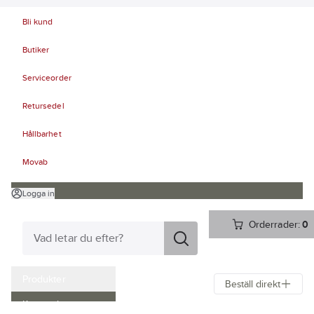
Bli kund
Butiker
Serviceorder
Retursedel
Hållbarhet
Movab
Logga in
Orderrader:
0
Produkter
Beställ direkt
Kampanjer