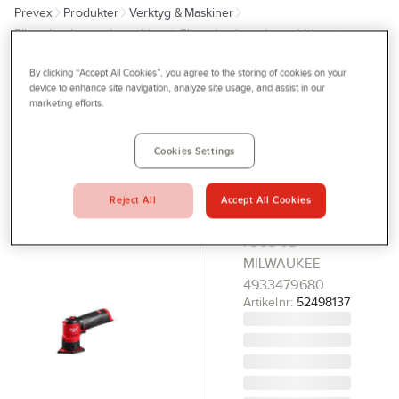
Prevex
Produkter
Verktyg & Maskiner
Outlet
Elhandverktyg och maskiner
Elhandverktyg, batteridrivna
Tjänster
Vinkelslipmaskiner
By clicking “Accept All Cookies”, you agree to the storing of cookies on your
Bli kund
device to enhance site navigation, analyze site usage, and assist in our
MILWAUKEE
marketing efforts.
Aktuellt
Detaljslip
Milwaukee
Kontakta oss
Cookies Settings
M12 FDSS-
Profilshop
0B
Reject All
Accept All Cookies
Serviceverkstad
DETALJSLIP M12
FDSS-0B
Företagsprofilering
MILWAUKEE
Movab
4933479680
Artikelnr:
52498137