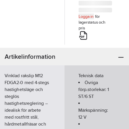
Logga in
för
lagerstatus och
pris
Artikelinformation
Vinklad rakslip M12
Teknisk data
FDGA2-0 med 4-stegs
Övriga
hastighetsläge och
förp.storlekar:
1
steglös
ST/6 ST
hastighetsreglering –
idealisk för arbete
Märkspänning:
med rostfritt stål,
12
V
hårdmetallfräsar och