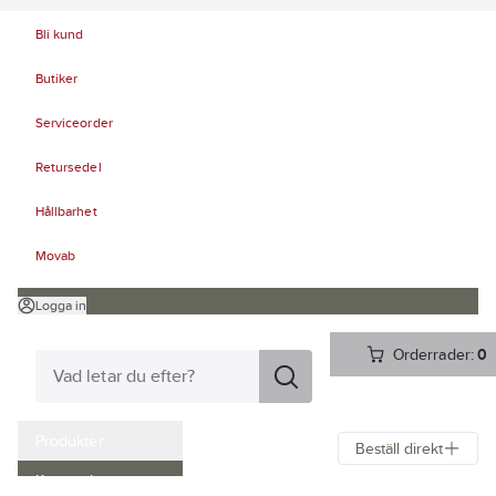
Bli kund
Butiker
Serviceorder
Retursedel
Hållbarhet
Movab
Logga in
Orderrader:
0
Produkter
Beställ direkt
Kampanjer