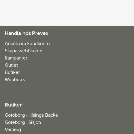
start. LED-belysning
lyser upp
Spännhylsediameter:
arbetsområdet för
6
mm
bättre sikt.
Handla hos Prevex
Artikelnr:
81619516
Ean
Ansök om kundkonto
4058546528485
artikelnr:
Skapa webbkonto
Materialklass
JDCA09
Kampanjer
Outlet
Butiker
Webbutik
Butiker
Göteborg - Hisings Backa
Göteborg - Sisjön
Varberg