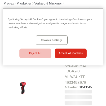
Prevex
Produkter
Verktyg & Maskiner
Outlet
Elhandverktyg och maskiner
Elhandverktyg, batteridrivna
Tjänster
Slipmaskiner
By clicking “Accept All Cookies”, you agree to the storing of cookies on your
Bli kund
device to enhance site navigation, analyze site usage, and assist in our
MILWAUKEE
marketing efforts.
Aktuellt
Rakslip
Milwaukee
Kontakta oss
Cookies Settings
M12
Profilshop
FDGA2-0
Reject All
Accept All Cookies
Serviceverkstad
Solo
Företagsprofilering
RAKSLIP M12
FDGA2-0
Movab
MILWAUKEE
4933498979
Artikelnr:
81619516