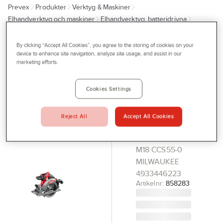
Prevex
Produkter
Verktyg & Maskiner
Outlet
Elhandverktyg och maskiner
Elhandverktyg, batteridrivna
Tjänster
Cirkelsåg
By clicking “Accept All Cookies”, you agree to the storing of cookies on your
Bli kund
device to enhance site navigation, analyze site usage, and assist in our
MILWAUKEE
Outlet
marketing efforts.
Aktuellt
Cirkelsåg
Milwaukee
Kontakta oss
Cookies Settings
M18
Profilshop
CCS55-0
Reject All
Accept All Cookies
Serviceverkstad
Solo
Företagsprofilering
CIRKELSÅG
M18 CCS55-0
Movab
MILWAUKEE
4933446223
Artikelnr:
858283