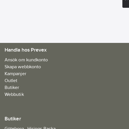
Skärdjup
(90°):
55
mm
Rotationshastighet
tomgång:
5000
1/min
Handla hos Prevex
Ansök om kundkonto
Skapa webbkonto
Kampanjer
Outlet
Butiker
Webbutik
Butiker
Göteborg - Hisings Backa