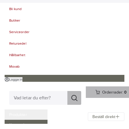
Bli kund
Butiker
Serviceorder
Retursedel
Hållbarhet
Movab
Logga in
Orderrader:
0
Produkter
Beställ direkt
Kampanjer