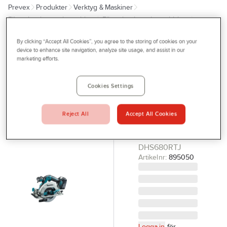
Prevex
Produkter
Verktyg & Maskiner
Outlet
Elhandverktyg och maskiner
Elhandverktyg, batteridrivna
Tjänster
Cirkelsåg
By clicking “Accept All Cookies”, you agree to the storing of cookies on your
Bli kund
device to enhance site navigation, analyze site usage, and assist in our
MAKITA
marketing efforts.
Aktuellt
Cirkelsåg
Makita
Kontakta oss
Cookies Settings
DHS680RTJ
Profilshop
CIRKELSÅG 18V
Reject All
Accept All Cookies
Serviceverkstad
DHS680RTJ
MAKITA
Företagsprofilering
DHS680RTJ
Movab
Artikelnr:
895050
Logga in
för