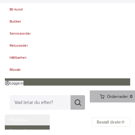
Bli kund
Butiker
Serviceorder
Retursedel
Hållbarhet
Movab
Logga in
Orderrader:
0
Produkter
Beställ direkt
Kampanjer