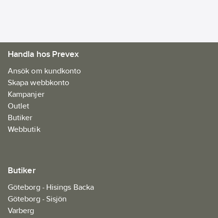
20
mm
Skärdjup
(45°):
41
mm
Skärdjup
Handla hos Prevex
(90°):
57
mm
Ansök om kundkonto
Rotationshastighet
Skapa webbkonto
tomgång:
5000
Kampanjer
1/min
Outlet
Längd:
350
Butiker
mm
Webbutik
Bredd:
170
mm
Höjd:
238
Butiker
mm
Göteborg - Hisings Backa
Göteborg - Sisjön
Varberg