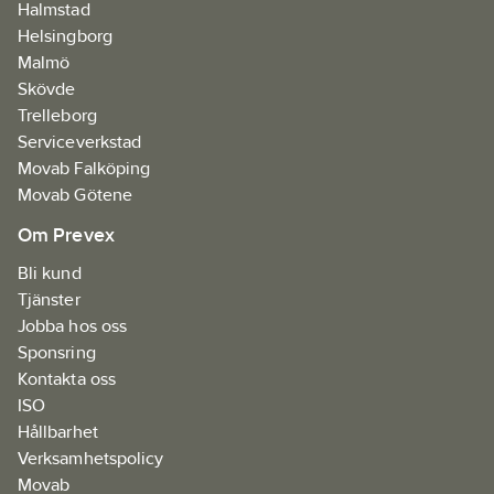
Halmstad
Levereras utan
Helsingborg
batterier och laddare
Malmö
men med stapelbar
Skövde
förvaringsväska
Trelleborg
(HSC4).
Serviceverkstad
Artikelnr:
920199
Movab Falköping
Ean
Movab Götene
4966376301744
artikelnr:
Om Prevex
Materialklass
JDCA07
Bli kund
Tjänster
Jobba hos oss
Sponsring
Kontakta oss
ISO
Hållbarhet
Verksamhetspolicy
Movab