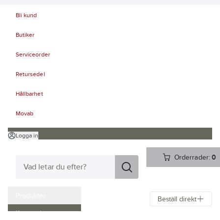
Bli kund
Butiker
Serviceorder
Retursedel
Hållbarhet
Movab
Logga in
Orderrader:
0
Produkter
Beställ direkt
Kampanjer