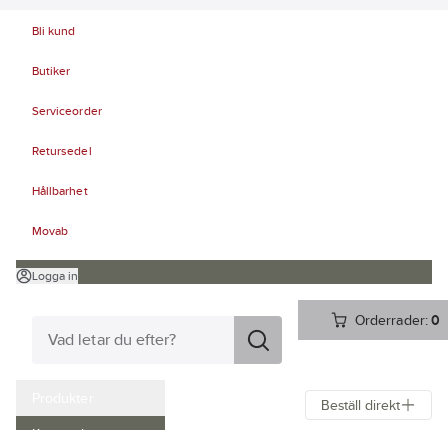
Bli kund
Butiker
Serviceorder
Retursedel
Hållbarhet
Movab
Logga in
Orderrader:
0
Produkter
Beställ direkt
Kampanjer