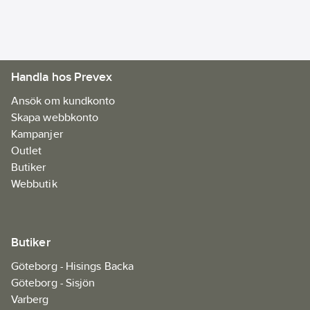
batteri och laddare.
Skärdjup
Artikelnr:
913067
(90°):
56
mm
Ean
Längd:
346
0088381851718, 88381851718
artikelnr:
mm
Handla hos Prevex
Materialklass
JDCA08
Bredd:
241
mm
Ansök om kundkonto
Höjd:
272
Skapa webbkonto
mm
Kampanjer
Outlet
Butiker
Webbutik
Butiker
Göteborg - Hisings Backa
Göteborg - Sisjön
Varberg