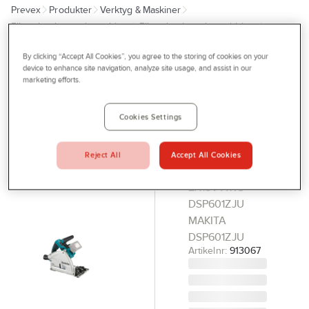
Prevex
Produkter
Verktyg & Maskiner
Outlet
Elhandverktyg och maskiner
Elhandverktyg, batteridrivna
Tjänster
Cirkelsåg
By clicking “Accept All Cookies”, you agree to the storing of cookies on your
Bli kund
device to enhance site navigation, analyze site usage, and assist in our
MAKITA
marketing efforts.
Aktuellt
Sänksåg
Makita
Kontakta oss
Cookies Settings
DSP601ZJU
Profilshop
Solo
Reject All
Accept All Cookies
Serviceverkstad
SÄNKSÅG
2X18V AWS
Företagsprofilering
DSP601ZJU
Movab
MAKITA
DSP601ZJU
Artikelnr:
913067