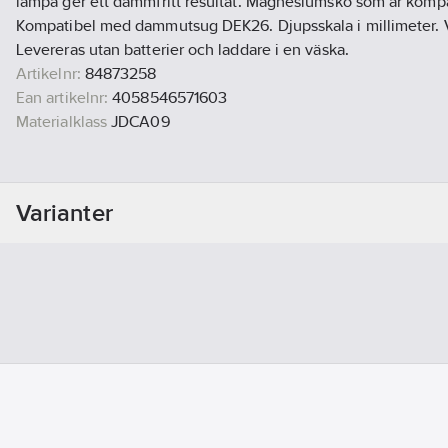
lampa ger ett dammfritt resultat. Magnesiumsko som är komp
Kompatibel med dammutsug DEK26. Djupsskala i millimeter. Vi
Levereras utan batterier och laddare i en väska.
Artikelnr:
84873258
Ean artikelnr:
4058546571603
Materialklass
JDCA09
Varianter