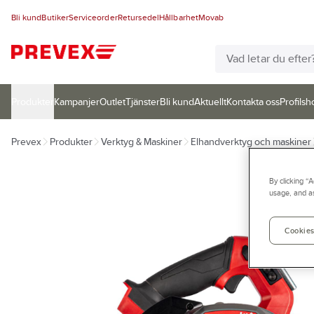
Bli kund
Butiker
Serviceorder
Retursedel
Hållbarhet
Movab
Produkter
Kampanjer
Outlet
Tjänster
Bli kund
Aktuellt
Kontakta oss
Profilsh
Prevex
Produkter
Verktyg & Maskiner
Elhandverktyg och maskiner
By clicking “
usage, and as
Cookies