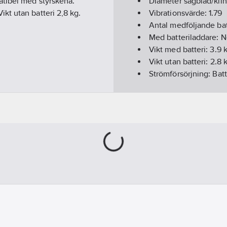
atibel med styrskena.
Diameter sågblad/kli
kt utan batteri 2,8 kg.
Vibrationsvärde:
1.79
Antal medföljande bat
Med batteriladdare:
N
Vikt med batteri:
3.9
k
Vikt utan batteri:
2.8
k
Strömförsörjning:
Batt
Hål sågblad/klinga:
2
Rotationshastighet t
Ljudtrycksnivå:
94
dB(
Ljudtrycksosäkerhet 