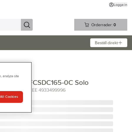
Logga in
Orderrader:
0
Beställ direkt
, analyze site
aukee M18 FCSDC165-0C Solo
65-0C MILWAUKEE 4933499996
All Cookies