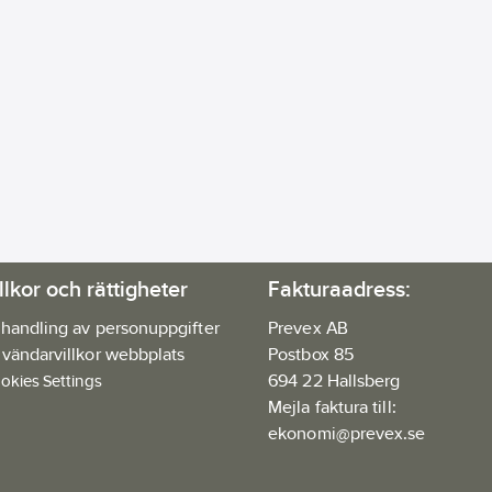
llkor och rättigheter
Fakturaadress:
handling av personuppgifter
Prevex AB
vändarvillkor webbplats
Postbox 85
694 22 Hallsberg
okies Settings
Mejla faktura till:
ekonomi@prevex.se