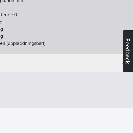
nga:
165
mm
terier:
0
ej
g
g
Feedback
eri (uppladdningsbart)
0
mm
omgång:
6000
1/min
A)
K:
3
dB