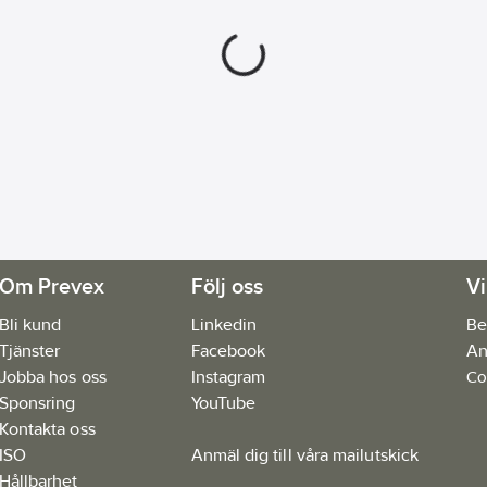
Om Prevex
Följ oss
Vi
Bli kund
Linkedin
Be
Tjänster
Facebook
An
Jobba hos oss
Instagram
Co
Sponsring
YouTube
Kontakta oss
ISO
Anmäl dig till våra mailutskick
Hållbarhet