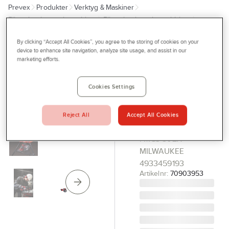
Prevex
Produkter
Verktyg & Maskiner
Outlet
Elhandverktyg och maskiner
Elhandverktyg, batteridrivna
Tjänster
Cirkelsåg
By clicking “Accept All Cookies”, you agree to the storing of cookies on your
Bli kund
device to enhance site navigation, analyze site usage, and assist in our
MILWAUKEE
marketing efforts.
Aktuellt
Metallcirkelsåg
Milwaukee
Kontakta oss
Cookies Settings
M18 FMCS-
Profilshop
502X
Reject All
Accept All Cookies
Serviceverkstad
CIRKELSÅG M18
FMCS-502X
Företagsprofilering
MILWAUKEE
Movab
4933459193
Artikelnr:
70903953