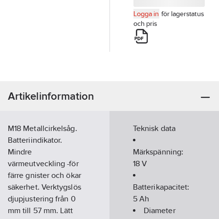
Logga in
för lagerstatus
och pris
Artikelinformation
M18 Metallcirkelsåg.
Teknisk data
Batteriindikator.
Mindre
Märkspänning:
värmeutveckling -för
18
V
färre gnister och ökar
säkerhet. Verktygslös
Batterikapacitet:
djupjustering från 0
5
Ah
mm till 57 mm. Lätt
Diameter