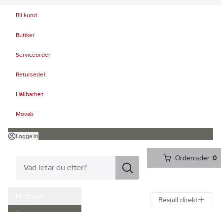
Bli kund
Butiker
Serviceorder
Retursedel
Hållbarhet
Movab
Logga in
Orderrader:
0
Produkter
Beställ direkt
Kampanjer