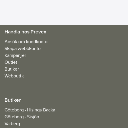
20
mm
Rotationshastighet
tomgång:
3900
Handla hos Prevex
1/min
Längd:
475
Ansök om kundkonto
mm
Skapa webbkonto
Bredd:
233
Kampanjer
mm
Outlet
Höjd:
365
Butiker
mm
Webbutik
Butiker
Göteborg - Hisings Backa
Göteborg - Sisjön
Varberg