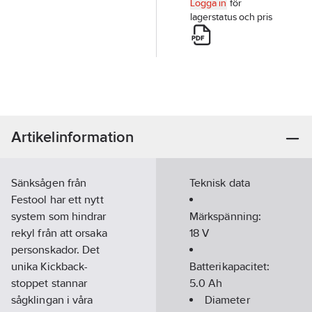
Logga in
för
lagerstatus och pris
Artikelinformation
Sänksågen från
Teknisk data
Festool har ett nytt
system som hindrar
Märkspänning:
rekyl från att orsaka
18
V
personskador. Det
unika Kickback-
Batterikapacitet:
stoppet stannar
5.0
Ah
sågklingan i våra
Diameter