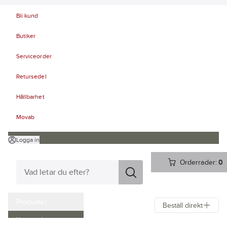
Bli kund
Butiker
Serviceorder
Retursedel
Hållbarhet
Movab
Logga in
Orderrader:
0
Produkter
Beställ direkt
Kampanjer