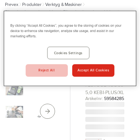
Prevex
Produkter
Verktyg & Maskiner
Outlet
Elhandverktyg och maskiner
Elhandverktyg, batteridrivna
Tjänster
Cirkelsåg
By clicking “Accept All Cookies”, you agree to the storing of cookies on your
Bli kund
device to enhance site navigation, analyze site usage, and assist in our
FESTOOL
marketing efforts.
Aktuellt
Sänksåg
Festool 18 V
Kontakta oss
Cookies Settings
TSC 55 5,0
Profilshop
KEBI-Plus/XL
Reject All
Accept All Cookies
Serviceverkstad
SÄNKSÅG
FESTOOL TSC 55
Företagsprofilering
5,0 KEBI-PLUS/XL
Movab
Artikelnr:
59584285