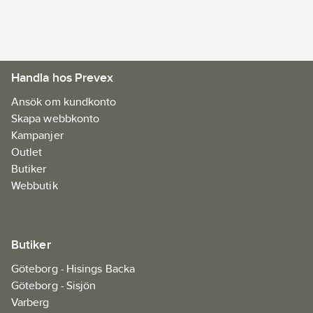
tillkopplingsautomatik.
Kickback-stoppet kan
Rotationshastighet
avaktiveras för
tomgång:
5200
enskilda sågsnitt.
1/min
Handla hos Prevex
Artikelnr:
59584285
Ean
Ansök om kundkonto
4014549405895
artikelnr:
Skapa webbkonto
Materialklass
JDCA05
Kampanjer
Outlet
Butiker
Webbutik
Butiker
Göteborg - Hisings Backa
Göteborg - Sisjön
Varberg