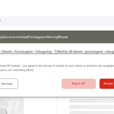
op
Serviceverkstad
Företagsprofilering
Movab
Damm - Grovsugare - Utsugning
Tillbehör till damm - grovsugare - utsu
FESTOOL
Accept All Cookies”, you agree to the storing of cookies on your device to enhance site navigation
Filtersäck Festo
sist in our marketing efforts.
FILTERSÄCK SC-FIS-CT 
Artikelnr:
763661
Reject All
Accept 
 Settings