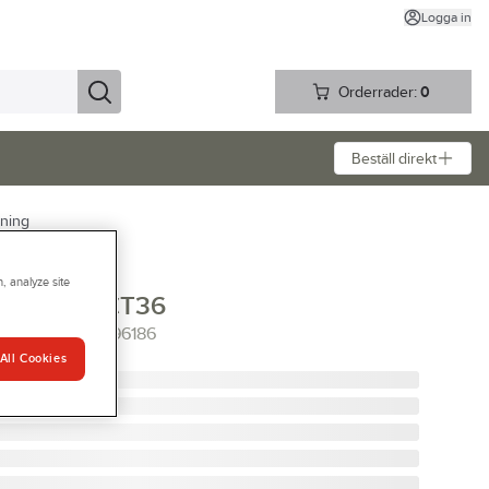
Logga in
Orderrader:
0
Beställ direkt
gning
, analyze site
ol SC FIS CT36
36/5 FESTOOL 496186
All Cookies