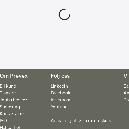
Om Prevex
Följ oss
Vi
Bli kund
Linkedin
Be
Tjänster
Facebook
An
Jobba hos oss
Instagram
Co
Sponsring
YouTube
Kontakta oss
ISO
Anmäl dig till våra mailutskick
Hållbarhet