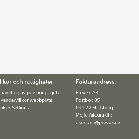
llkor och rättigheter
Fakturaadress:
handling av personuppgifter
Prevex AB
vändarvillkor webbplats
Postbox 85
694 22 Hallsberg
okies Settings
Mejla faktura till:
ekonomi@prevex.se