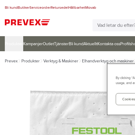
Bli kund
Butiker
Serviceorder
Retursedel
Hållbarhet
Movab
Produkter
Kampanjer
Outlet
Tjänster
Bli kund
Aktuellt
Kontakta oss
Profilsh
Prevex
Produkter
Verktyg & Maskiner
Elhandverktyg och maskiner
By clicking “
usage, and as
Cookies