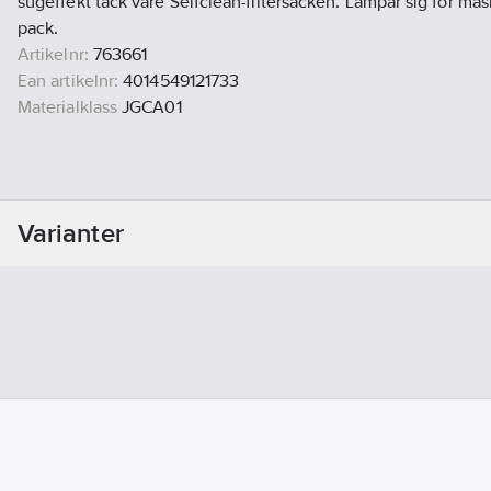
sugeffekt tack vare Selfclean-filtersäcken. Lämpar sig för mas
pack.
Artikelnr:
763661
Ean artikelnr:
4014549121733
Materialklass
JGCA01
Varianter