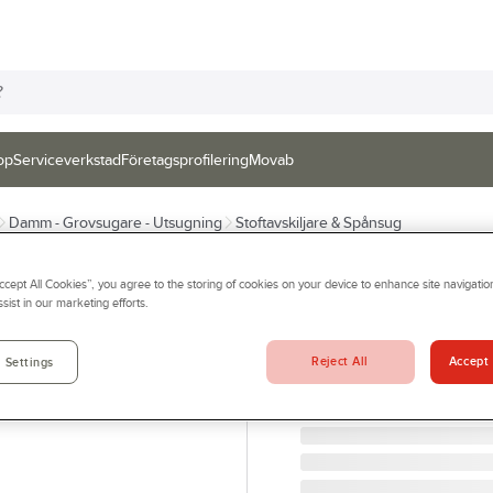
op
Serviceverkstad
Företagsprofilering
Movab
Damm - Grovsugare - Utsugning
Stoftavskiljare & Spånsug
PELA TOOLS
Accept All Cookies”, you agree to the storing of cookies on your device to enhance site navigation
Spånsug PELA 
sist in our marketing efforts.
SPÅNSUG PELA FM 300 
Artikelnr:
75216363
Reject All
Accept 
 Settings