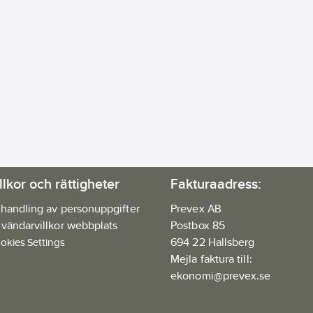
llkor och rättigheter
Fakturaadress:
handling av personuppgifter
Prevex AB
vändarvillkor webbplats
Postbox 85
694 22 Hallsberg
okies Settings
Mejla faktura till:
ekonomi@prevex.se