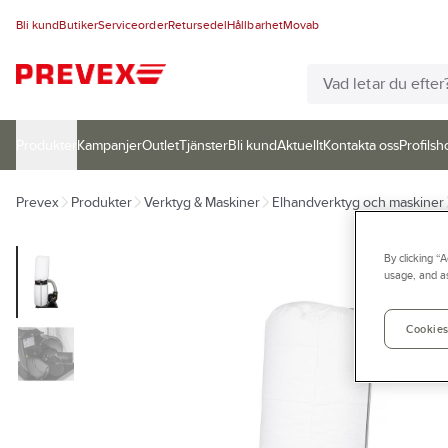
Bli kund
Butiker
Serviceorder
Retursedel
Hållbarhet
Movab
Produkter
Kampanjer
Outlet
Tjänster
Bli kund
Aktuellt
Kontakta oss
Profilsh
Prevex
Produkter
Verktyg & Maskiner
Elhandverktyg och maskiner
By clicking “
usage, and as
Cookies