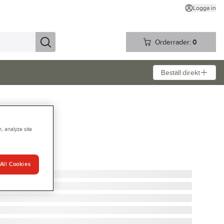
Logga in
Orderrader:
0
Beställ direkt
, analyze site
FM300
64743
All Cookies