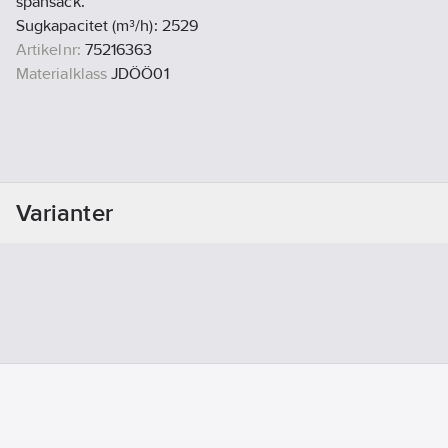
spånsäck.
Sugkapacitet (m³/h): 2529
Artikelnr:
75216363
Materialklass
JDÖÖ01
Varianter