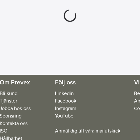
Om Prevex
Följ oss
Vi
Bli kund
Linkedin
Be
Tjänster
Facebook
An
Jobba hos oss
Instagram
Co
Sponsring
YouTube
Kontakta oss
ISO
Anmäl dig till våra mailutskick
Hållbarhet