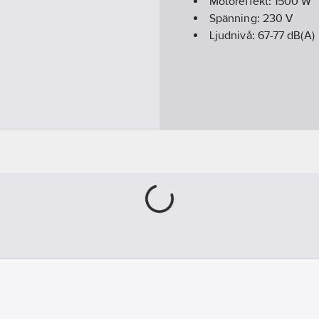
Motoreffekt:
1500
W
Spänning:
230
V
Ljudnivå:
67-77
dB(A)