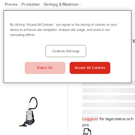
Prevex
Produkter
Verktyg & Maskiner
Outlet
Elhandverktyg och maskiner
Damm - Grovsugare - Utsugning
Tjänster
Dammsugare
By clicking “Accept All Cookies”, you agree to the storing of cookies on your
Bli kund
device to enhance site navigation, analyze site usage, and assist in our
NILFISK
marketing efforts.
Aktuellt
Ryggdammsugar
Nilfisk GD 5
Kontakta oss
Cookies Settings
RYGGDAMMSUGARE
Profilshop
NILFISK GD 5 BACK
Reject All
Accept All Cookies
PREMIUM HEPA
Serviceverkstad
Artikelnr:
926975
Företagsprofilering
Movab
Logga in
för lagerstatus och
pris