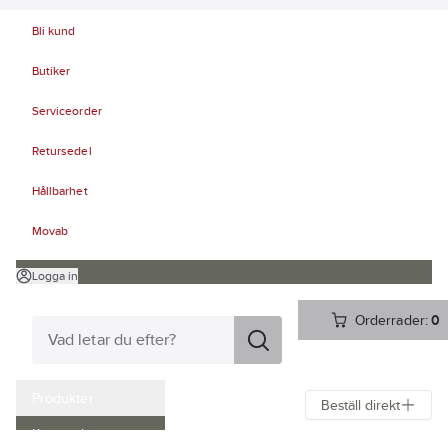
Bli kund
Butiker
Serviceorder
Retursedel
Hållbarhet
Movab
Logga in
Orderrader:
0
Produkter
Beställ direkt
Kampanjer