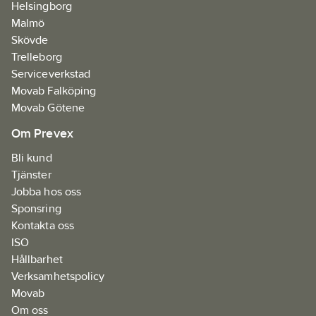
Helsingborg
teleskopfunktion
Malmö
mellan 185-340mm,
Skövde
vid tjockare vägg kan
Trelleborg
du förlänga med extra
Serviceverkstad
modulrör.
Movab Falköping
Artikelnr:
72790128
Movab Götene
Ean
7318116298253
Om Prevex
artikelnr:
Materialklass
WBLA02
Bli kund
Tjänster
Jobba hos oss
Sponsring
Kontakta oss
ISO
Hållbarhet
Verksamhetspolicy
Movab
Om oss