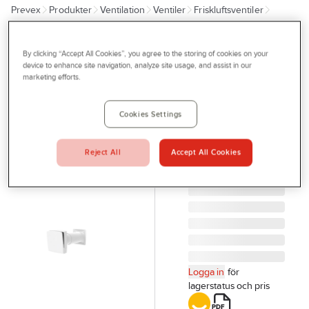
Prevex
Produkter
Ventilation
Ventiler
Friskluftsventiler
Outlet
Friskluftsventiler
Tjänster
By clicking “Accept All Cookies”, you agree to the storing of cookies on your
FRESH
Bli kund
device to enhance site navigation, analyze site usage, and assist in our
Friskluftsventil
marketing efforts.
Aktuellt
Fresh TL100C
FRISKLUFTSVENTIL
Kontakta oss
Cookies Settings
TL100C T
Profilshop
TELESKOPISK
Reject All
Accept All Cookies
FRESH
Serviceverkstad
Artikelnr:
72790128
Företagsprofilering
Movab
Logga in
för
lagerstatus och pris