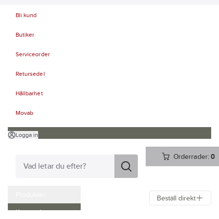
Bli kund
Butiker
Serviceorder
Retursedel
Hållbarhet
Movab
Logga in
Orderrader:
0
Produkter
Beställ direkt
Kampanjer