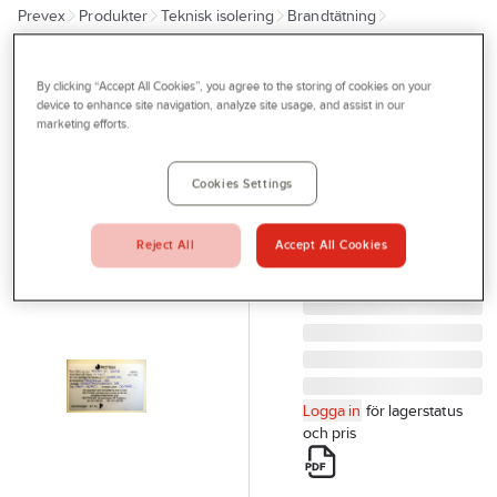
Prevex
Produkter
Teknisk isolering
Brandtätning
Outlet
Brandtätning, Protega
Tjänster
By clicking “Accept All Cookies”, you agree to the storing of cookies on your
PROTEGA
Bli kund
device to enhance site navigation, analyze site usage, and assist in our
Märkningsetikett
marketing efforts.
Aktuellt
brandtätning
MÄRKETIKETT
Kontakta oss
Cookies Settings
PROTEGA 100x60MM
Profilshop
25ST
Reject All
Accept All Cookies
Artikelnr:
46689675
Serviceverkstad
Företagsprofilering
Movab
Logga in
för lagerstatus
och pris