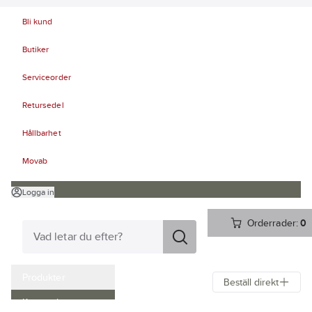
Bli kund
Butiker
Serviceorder
Retursedel
Hållbarhet
Movab
Logga in
Orderrader:
0
Produkter
Beställ direkt
Kampanjer