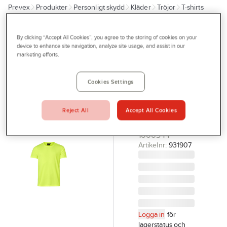
Prevex
Produkter
Personligt skydd
Kläder
Tröjor
T-shirts
Outlet
Tjänster
SOUTH WEST
By clicking “Accept All Cookies”, you agree to the storing of cookies on your
T-shirt
device to enhance site navigation, analyze site usage, and assist in our
Bli kund
marketing efforts.
South West
Aktuellt
Ray 812
Cookies Settings
Kontakta oss
T-SHIRT RAY
VAR GUL
Profilshop
FUNKTION L
Reject All
Accept All Cookies
Serviceverkstad
SOUTH WEST
1000344
Företagsprofilering
Artikelnr:
931907
Movab
Logga in
för
lagerstatus och