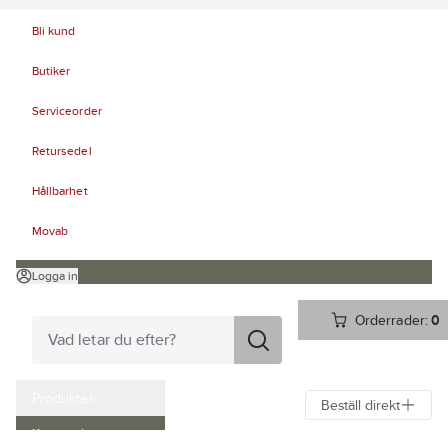
Bli kund
Butiker
Serviceorder
Retursedel
Hållbarhet
Movab
Logga in
Orderrader:
0
Produkter
Beställ direkt
Kampanjer