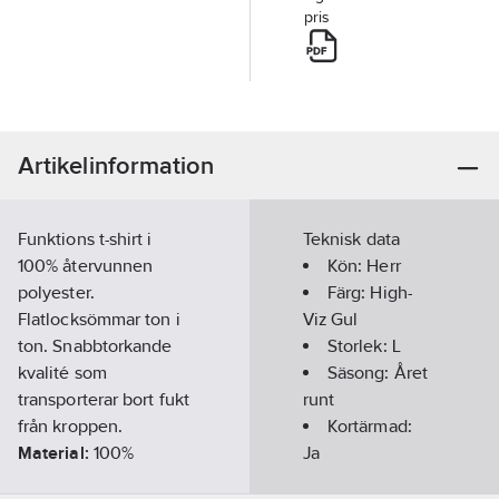
pris
Artikelinformation
Funktions t-shirt i
Teknisk data
100% återvunnen
Kön:
Herr
polyester.
Färg:
High-
Flatlocksömmar ton i
Viz Gul
ton. Snabbtorkande
Storlek:
L
kvalité som
Säsong:
Året
transporterar bort fukt
runt
från kroppen.
Kortärmad:
Material:
100%
Ja
polyester, 140 g/m².
Kragtyp: