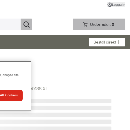
Logga in
Orderrader:
0
Beställ direkt
, analyze site
st Kings
OUTH WEST 1000188 XL
All Cookies