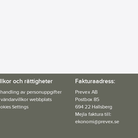
llkor och rättigheter
Fakturaadress:
handling av personuppgifter
Prevex AB
vändarvillkor webbplats
Postbox 85
694 22 Hallsberg
okies Settings
Mejla faktura till:
ekonomi@prevex.se