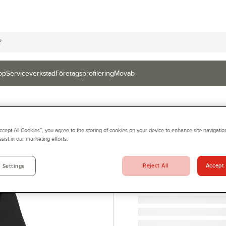
op
Serviceverkstad
Företagsprofilering
Movab
SOUTH WEST
Accept All Cookies”, you agree to the storing of cookies on your device to enhance site navigation
T-shirt South We
sist in our marketing efforts.
T-SHIRT KINGS SVART S
Artikelnr:
893760
Reject All
Accept 
 Settings