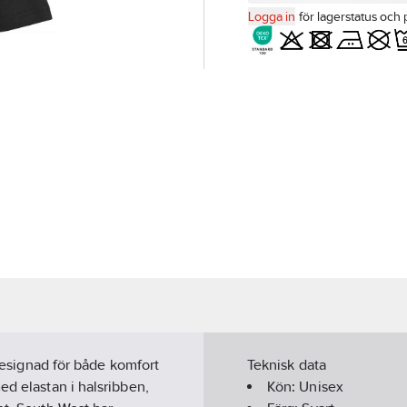
Logga in
för lagerstatus och 
 designad för både komfort
Teknisk data
ed elastan i halsribben,
Kön:
Unisex