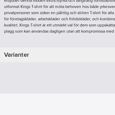
erbjuder denna modell extra styrka och långvarig formstabilit
utformat Kings T-shirt för att möta behoven hos både yrkes
privatpersoner som söker en pålitlig och stilren T-shirt för alla 
för företagskläder, arbetskläder och fritidskläder, och kombi
kvalitet. Kings T-shirt är ett utmärkt val för dem som uppskatt
plagg som kan användas dagligen utan att kompromissa med s
Material:
100% Bomull (ekologisk) gäller ej färgerna; mörkg
polyester, Gråmelerad 95% bomull 5% Viskos.
Varianter
160 g/m²
Certifieringar:
GOTS och OEKO-TEX.
Artikelnr:
893760
Ean artikelnr:
7332777108812
Materialklass
FAAA13