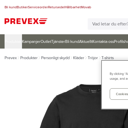
Bli kund
Butiker
Serviceorder
Retursedel
Hållbarhet
Movab
Produkter
Kampanjer
Outlet
Tjänster
Bli kund
Aktuellt
Kontakta oss
Profilsh
Prevex
Produkter
Personligt skydd
Kläder
Tröjor
T-shirts
By clicking “
usage, and as
Cookies