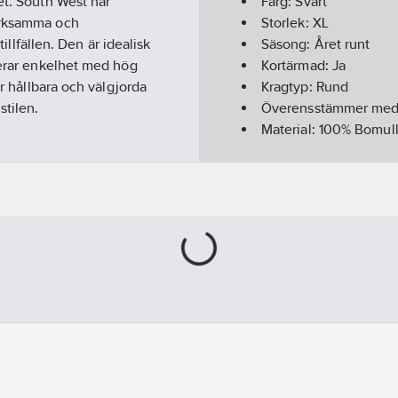
et. South West har
Färg:
Svart
verksamma och
Storlek:
XL
tillfällen. Den är idealisk
Säsong:
Året runt
nerar enkelhet med hög
Kortärmad:
Ja
ar hållbara och välgjorda
Kragtyp:
Rund
tilen.
Överensstämmer me
Material:
100% Bomull 
rå: 60% bommull 40%
Material:
Bomull