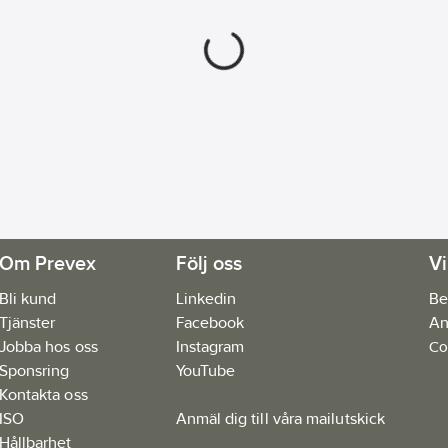
Om Prevex
Följ oss
Vi
Bli kund
Linkedin
Be
Tjänster
Facebook
An
Jobba hos oss
Instagram
Co
Sponsring
YouTube
Kontakta oss
ISO
Anmäl dig till våra mailutskick
Hållbarhet