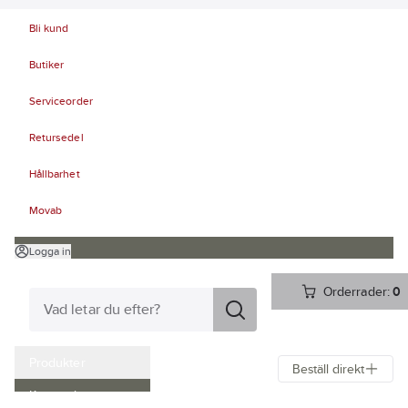
Bli kund
Butiker
Serviceorder
Retursedel
Hållbarhet
Movab
Logga in
Orderrader:
0
Produkter
Beställ direkt
Kampanjer