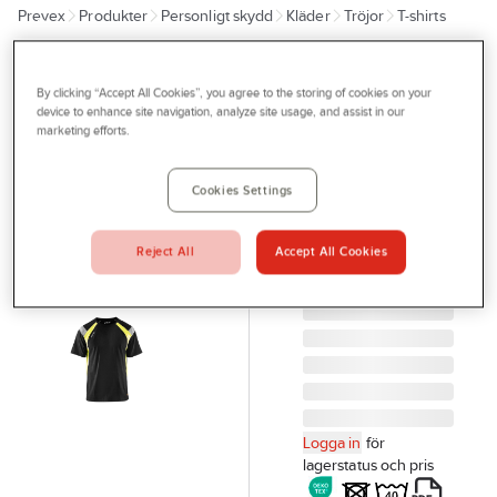
Prevex
Produkter
Personligt skydd
Kläder
Tröjor
T-shirts
Outlet
Tjänster
BLÅKLÄDER
T-shirt
By clicking “Accept All Cookies”, you agree to the storing of cookies on your
Bli kund
device to enhance site navigation, analyze site usage, and assist in our
Blåkläder
marketing efforts.
Aktuellt
3332-1030
Kontakta oss
T-SHIRT
Cookies Settings
SVART/VARSELGUL
Profilshop
XXL
Reject All
Accept All Cookies
Serviceverkstad
333210309933XXL
Artikelnr:
915644
Företagsprofilering
Movab
Logga in
för
lagerstatus och pris