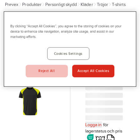
Prevex
Produkter
Personligt skydd
Kläder
Tröjor
T-shirts
Outlet
Tjänster
FRISTADS
T-shirts
By clicking “Accept All Cookies”, you agree to the storing of cookies on your
Bli kund
device to enhance site navigation, analyze site usage, and assist in our
Fristads
marketing efforts.
Aktuellt
7046 GTM
Kontakta oss
T-SHIRT 7046
Cookies Settings
GTM SVART/GUL
Profilshop
XL FRISTADS
Reject All
Accept All Cookies
Serviceverkstad
300505-982 XL
Artikelnr:
71242728
Företagsprofilering
Movab
Logga in
för
lagerstatus och pris