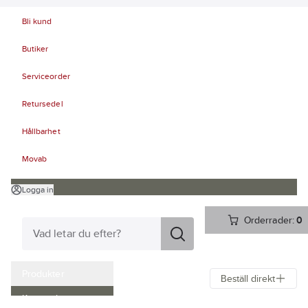
Bli kund
Butiker
Serviceorder
Retursedel
Hållbarhet
Movab
Logga in
Orderrader:
0
Produkter
Beställ direkt
Kampanjer