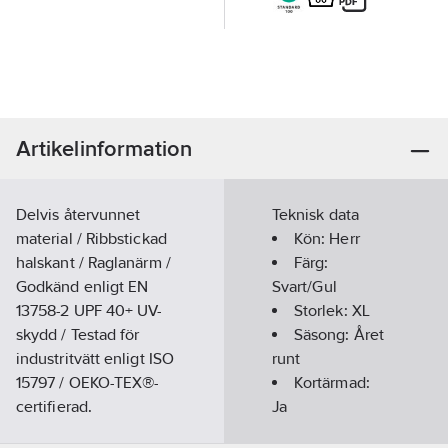
Artikelinformation
Delvis återvunnet
Teknisk data
material / Ribbstickad
Kön:
Herr
halskant / Raglanärm /
Färg:
Godkänd enligt EN
Svart/Gul
13758-2 UPF 40+ UV-
Storlek:
XL
skydd / Testad för
Säsong:
Året
industritvätt enligt ISO
runt
15797 / OEKO-TEX®-
Kortärmad:
certifierad.
Ja
65% återvunnen
Kragtyp: