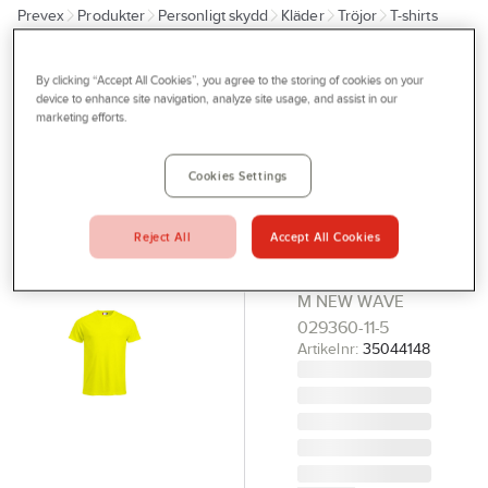
Prevex
Produkter
Personligt skydd
Kläder
Tröjor
T-shirts
Outlet
Tjänster
CLIQUE
By clicking “Accept All Cookies”, you agree to the storing of cookies on your
T-shirt
device to enhance site navigation, analyze site usage, and assist in our
Bli kund
marketing efforts.
Clique
Aktuellt
029360
Cookies Settings
Kontakta oss
New Classic
Visibility
Profilshop
Reject All
Accept All Cookies
CLIQUE NEW
Serviceverkstad
CLASSIC-T GUL
Företagsprofilering
M NEW WAVE
029360-11-5
Movab
Artikelnr:
35044148