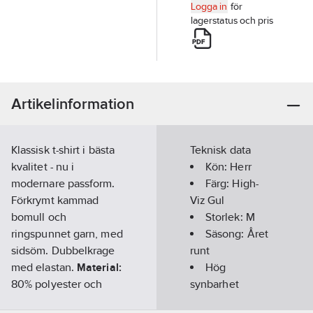
Logga in
för
lagerstatus och pris
Artikelinformation
Klassisk t-shirt i bästa
Teknisk data
kvalitet - nu i
Kön:
Herr
modernare passform.
Färg:
High-
Förkrymt kammad
Viz Gul
bomull och
Storlek:
M
ringspunnet garn, med
Säsong:
Året
sidsöm. Dubbelkrage
runt
med elastan.
Material:
Hög
80% polyester och
synbarhet
20% bomull
(signalfärgad):