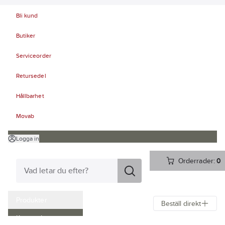
Bli kund
Butiker
Serviceorder
Retursedel
Hållbarhet
Movab
Logga in
Orderrader:
0
Produkter
Beställ direkt
Kampanjer