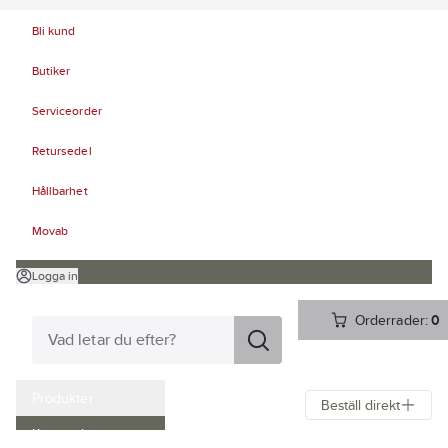
Bli kund
Butiker
Serviceorder
Retursedel
Hållbarhet
Movab
Logga in
Orderrader:
0
Produkter
Beställ direkt
Kampanjer