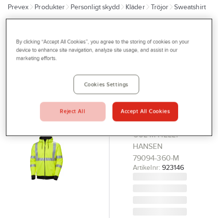
Prevex
Produkter
Personligt skydd
Kläder
Tröjor
Sweatshirt
Outlet
Tjänster
HELLY HANSEN
Huvtröja
By clicking “Accept All Cookies”, you agree to the storing of cookies on your
Bli kund
device to enhance site navigation, analyze site usage, and assist in our
Helly
marketing efforts.
Aktuellt
Hansen
Kontakta oss
79094
Cookies Settings
Addvis
Profilshop
HOODTRÖJA
Reject All
Accept All Cookies
Serviceverkstad
ZIP ADDVIS
Företagsprofilering
GUL M HELLY
HANSEN
Movab
79094-360-M
Artikelnr:
923146