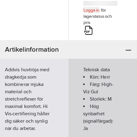
Logga in
för
lagerstatus och
pris
Artikelinformation
Addvis huvtröja med
Teknisk data
dragkedja som
Kön:
Herr
kombinerar mjuka
Färg:
High-
material och
Viz Gul
stretchreflexer för
Storlek:
M
maximal komfort. Hi
Hög
Vis-certifiering håller
synbarhet
dig säker och synlig
(signalfärgad):
när du arbetar.
Ja
Material:
100 %