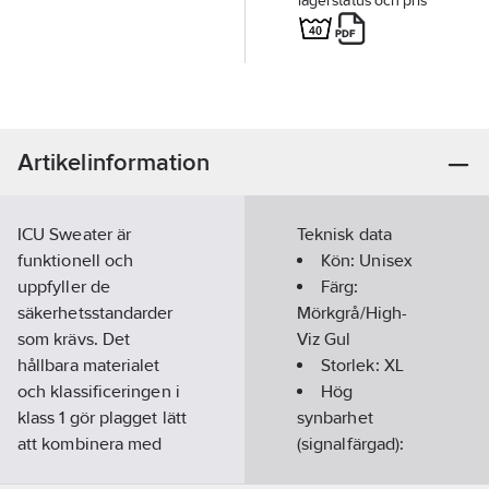
lagerstatus och pris
Artikelinformation
ICU Sweater är
Teknisk data
funktionell och
Kön:
Unisex
uppfyller de
Färg:
säkerhetsstandarder
Mörkgrå/High-
som krävs. Det
Viz Gul
hållbara materialet
Storlek:
XL
och klassificeringen i
Hög
klass 1 gör plagget lätt
synbarhet
att kombinera med
(signalfärgad):
andra produkter i ICU-
Ja