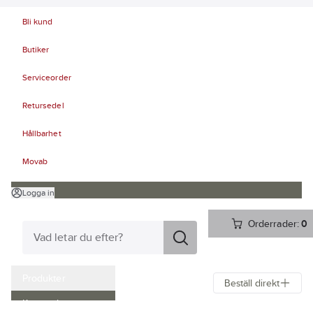
Bli kund
Butiker
Serviceorder
Retursedel
Hållbarhet
Movab
Logga in
Orderrader:
0
Produkter
Beställ direkt
Kampanjer