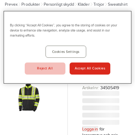
Prevex
Produkter
Personligt skydd
Kläder
Tröjor
Sweatshirt
Outlet
Tjänster
HELLY HANSEN
Tröja Helly
By clicking “Accept All Cookies”, you agree to the storing of cookies on your
Bli kund
device to enhance site navigation, analyze site usage, and assist in our
Hansen
marketing efforts.
Aktuellt
79274 ICU
Kontakta oss
Helzip
Cookies Settings
SWEATSHIRT ZIP
Profilshop
ICU GUL/EB XL
Reject All
Accept All Cookies
Serviceverkstad
HELLY HANSEN
79274-369-XL
Företagsprofilering
Artikelnr:
34505419
Movab
Logga in
för