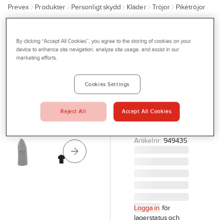
Prevex
Produkter
Personligt skydd
Kläder
Tröjor
Pikétröjor
Outlet
Tjänster
FRISTADS
Pikétröja
By clicking “Accept All Cookies”, you agree to the storing of cookies on your
Bli kund
device to enhance site navigation, analyze site usage, and assist in our
Fristads
marketing efforts.
Aktuellt
1721 PIQ
Kontakta oss
PIKÉ 1721 PIQ
Cookies Settings
SVART
Profilshop
FRISTADS
Reject All
Accept All Cookies
Serviceverkstad
100219-940
2XL
Företagsprofilering
Artikelnr:
949435
Movab
Logga in
för
lagerstatus och