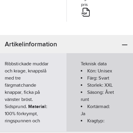
pris
Artikelinformation
Ribbstickade muddar
Teknisk data
och krage, knappslå
Kön:
Unisex
med tre
Färg:
Svart
färgmatchande
Storlek:
XXL
knappar, ficka på
Säsong:
Året
vänster bröst.
runt
Sidsprund.
Material:
Kortärmad:
100% förkrympt,
Ja
ringspunnen och
Kragtyp:
kammad bomull,
Knappkrage/Button