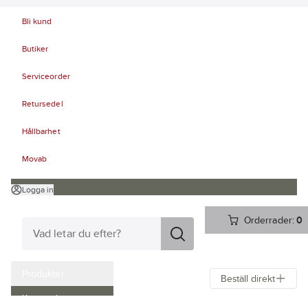
Bli kund
Butiker
Serviceorder
Retursedel
Hållbarhet
Movab
Logga in
Orderrader:
0
Produkter
Beställ direkt
Kampanjer