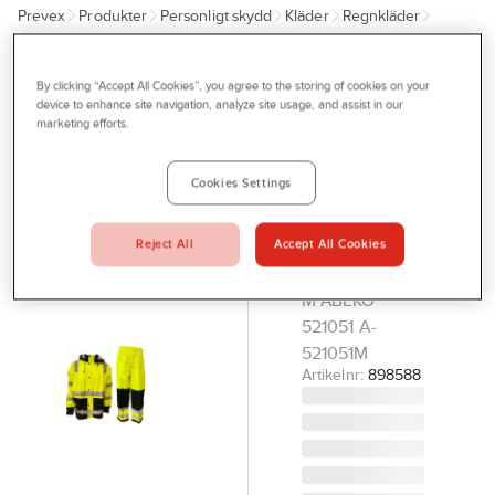
Prevex
Produkter
Personligt skydd
Kläder
Regnkläder
Outlet
Regnställ
Tjänster
By clicking “Accept All Cookies”, you agree to the storing of cookies on your
ABEKO
Bli kund
device to enhance site navigation, analyze site usage, and assist in our
Regnställ
marketing efforts.
Aktuellt
Abeko
160012
Kontakta oss
Cookies Settings
Tony
Profilshop
REGNSTÄLL
Reject All
Accept All Cookies
Serviceverkstad
TONY SV/GUL
M ABEKO
Företagsprofilering
521051 A-
Movab
521051M
Artikelnr:
898588