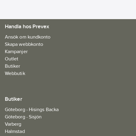
Knappstängning:
Ja
Handla hos Prevex
Med
reflexband:
Ja
Ansök om kundkonto
Avtagbar
Skapa webbkonto
huva:
Ja
Kampanjer
Outlet
Butiker
Webbutik
Butiker
Göteborg - Hisings Backa
Göteborg - Sisjön
Varberg
Halmstad