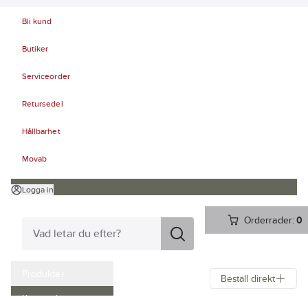
Bli kund
Butiker
Serviceorder
Retursedel
Hållbarhet
Movab
Logga in
Orderrader:
0
Produkter
Beställ direkt
Kampanjer