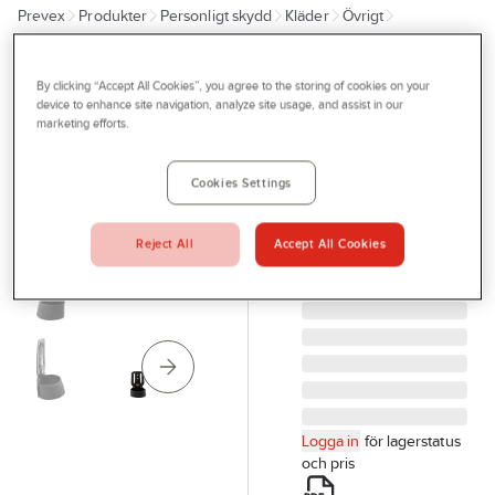
Prevex
Produkter
Personligt skydd
Kläder
Övrigt
Outlet
Verktygsbälten & Materialfickor
Tjänster
By clicking “Accept All Cookies”, you agree to the storing of cookies on your
KWINTET
Bli kund
device to enhance site navigation, analyze site usage, and assist in our
Hammarhållare
marketing efforts.
Aktuellt
Snikki 9310
PLST
Kontakta oss
Cookies Settings
HAMMARHÅLLARE
Profilshop
SV,50511 FRISTADS
Reject All
Accept All Cookies
Serviceverkstad
100031-940 ONESIZE
Artikelnr:
947376
Företagsprofilering
Movab
Logga in
för lagerstatus
och pris