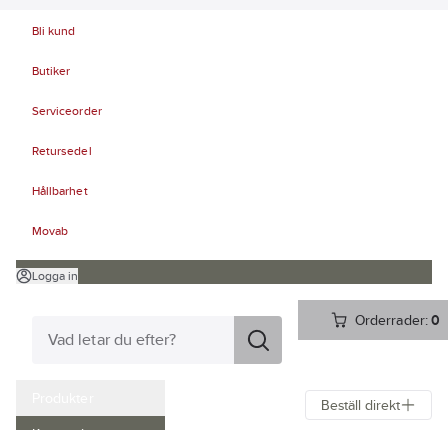
Bli kund
Butiker
Serviceorder
Retursedel
Hållbarhet
Movab
Logga in
Orderrader:
0
Produkter
Beställ direkt
Kampanjer