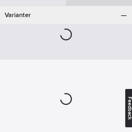
Materialklass
FAFA02
Säsong:
Året
runt
Varianter
Feedba