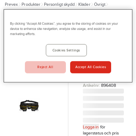
Prevex
Produkter
Personligt skydd
Kläder
Övrigt
Outlet
Verktygsbälten & Materialfickor
Tjänster
By clicking “Accept All Cookies”, you agree to the storing of cookies on your
IRONSIDE
Bli kund
device to enhance site navigation, analyze site usage, and assist in our
Verktygsbälte
marketing efforts.
Aktuellt
Ironside
VERKTYGSBÄLTE
Kontakta oss
Cookies Settings
IRONSIDE 12 FICK
Profilshop
UNIVERSAL
Reject All
Accept All Cookies
NYLON ONESIZE
Serviceverkstad
135CM
Företagsprofilering
Artikelnr:
896408
Movab
Logga in
för
lagerstatus och pris