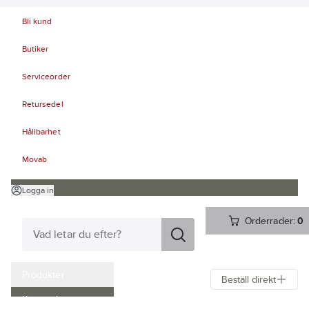
Bli kund
Butiker
Serviceorder
Retursedel
Hållbarhet
Movab
Logga in
Orderrader:
0
Produkter
Beställ direkt
Kampanjer