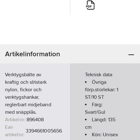
Artikelinformation
Verktygsbälte av
Teknisk data
kraftig och slitstark
Övriga
nylon, fickor och
förp.storlekar:
1
verktygshankar,
ST/10 ST
reglerbart midjeband
Färg:
med snäpplås.
Svart/Gul
Artikelnr:
896408
Längd:
135
Ean
cm
3394661005656
artikelnr:
Kön:
Unisex