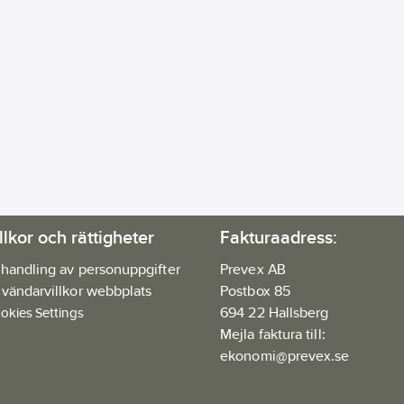
llkor och rättigheter
Fakturaadress:
handling av personuppgifter
Prevex AB
vändarvillkor webbplats
Postbox 85
694 22 Hallsberg
okies Settings
Mejla faktura till:
ekonomi@prevex.se