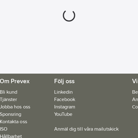
Om Prevex
Följ oss
Vi
Bli kund
Linkedin
Be
Tjänster
Facebook
An
Jobba hos oss
Instagram
Co
Sponsring
YouTube
Kontakta oss
ISO
Anmäl dig till våra mailutskick
Hållbarhet