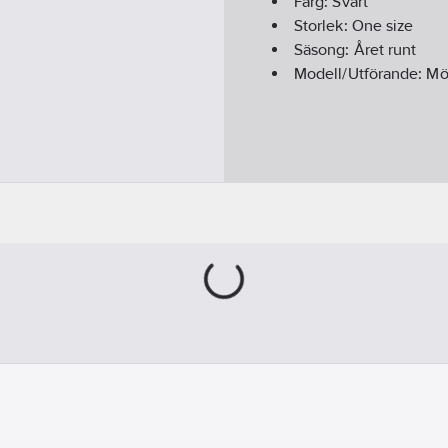
Färg:
Svart
Storlek:
One size
Säsong:
Året runt
Modell/Utförande:
Mö