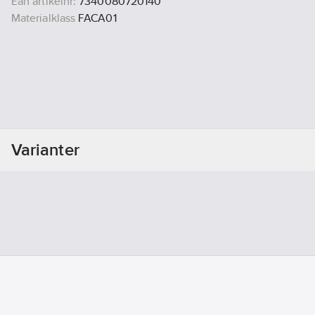
Ean artikelnr:
7340080720140
Materialklass
FACA01
Varianter