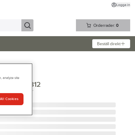
Logga in
Orderrader:
0
Beställ direkt
, analyze site
ivewear 9312
AR 9312 SVART
All Cookies