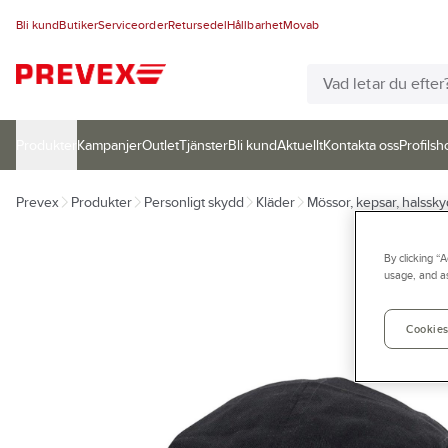
Bli kund
Butiker
Serviceorder
Retursedel
Hållbarhet
Movab
Produkter
Kampanjer
Outlet
Tjänster
Bli kund
Aktuellt
Kontakta oss
Profilsh
Prevex
Produkter
Personligt skydd
Kläder
Mössor, kepsar, halssky
By clicking “
usage, and as
Cookies