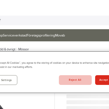
op
Serviceverkstad
Företagsprofilering
Movab
dd & övrigt
Mössor
ACTIVEWEAR
Accept All Cookies”, you agree to the storing of cookies on your device to enhance site navigation
Svetsmössa Act
sist in our marketing efforts.
SVETSMÖSSA ACTIVEWE
Artikelnr:
985537
Reject All
Accept 
 Settings