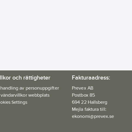
llkor och rättigheter
Fakturaadress:
handling av personuppgifter
Prevex AB
vändarvillkor webbplats
Postbox 85
694 22 Hallsberg
okies Settings
Mejla faktura till:
ekonomi@prevex.se