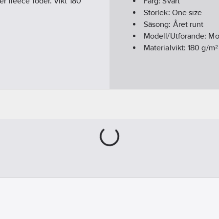
r fleece foder. Vikt 180
Färg:
Svart
Storlek:
One size
Säsong:
Året runt
Modell/Utförande:
Mö
Materialvikt:
180
g/m²