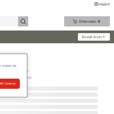
Logga in
Orderrader:
0
Beställ direkt
, analyze site
4125 Baily
QUE 024125-99-0
All Cookies