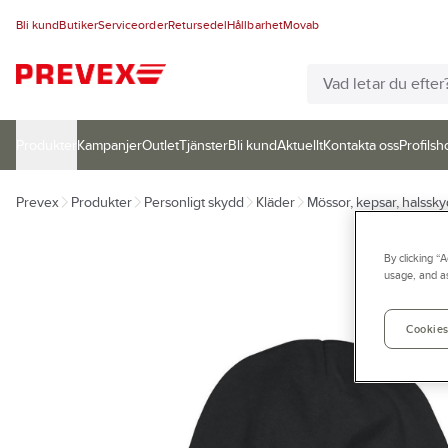
Bli kund
Butiker
Serviceorder
Retursedel
Hållbarhet
Movab
Produkter
Kampanjer
Outlet
Tjänster
Bli kund
Aktuellt
Kontakta oss
Profilsh
Prevex
Produkter
Personligt skydd
Kläder
Mössor, kepsar, halssky
By clicking “
usage, and as
Cookies