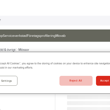
op
Serviceverkstad
Företagsprofilering
Movab
dd & övrigt
Mössor
CLIQUE
Accept All Cookies”, you agree to the storing of cookies on your device to enhance site navigation
Mössa Clique 02
sist in our marketing efforts.
MÖSSA BAILY SVART CLI
Artikelnr:
910480
Reject All
Accept 
 Settings