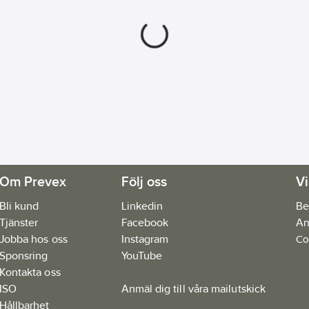
Om Prevex
Följ oss
Vi
Bli kund
Linkedin
Be
Tjänster
Facebook
An
Jobba hos oss
Instagram
Co
Sponsring
YouTube
Kontakta oss
ISO
Anmäl dig till våra mailutskick
Hållbarhet