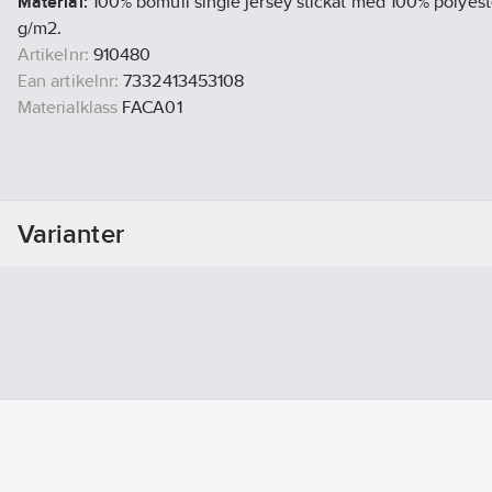
Material:
100% bomull single jersey stickat med 100% polyeste
g/m2.
Artikelnr:
910480
Ean artikelnr:
7332413453108
Materialklass
FACA01
Varianter