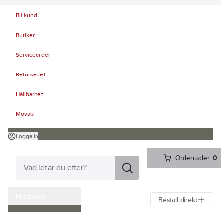
Bli kund
Butiker
Serviceorder
Retursedel
Hållbarhet
Movab
Logga in
Orderrader:
0
Produkter
Beställ direkt
Kampanjer