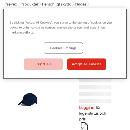
Prevex
Produkter
Personligt skydd
Kläder
Outlet
Mössor, kepsar, halsskydd & övrigt
Kepsar
Tjänster
By clicking “Accept All Cookies”, you agree to the storing of cookies on your
GTK
Bli kund
device to enhance site navigation, analyze site usage, and assist in our
Keps GTK
marketing efforts.
Aktuellt
261 Falk
KEPS 261 FALK
Kontakta oss
Cookies Settings
MARIN GTK
Profilshop
261-MARIN
Reject All
Accept All Cookies
Artikelnr:
932075
Serviceverkstad
Företagsprofilering
Movab
Logga in
för
lagerstatus och
pris