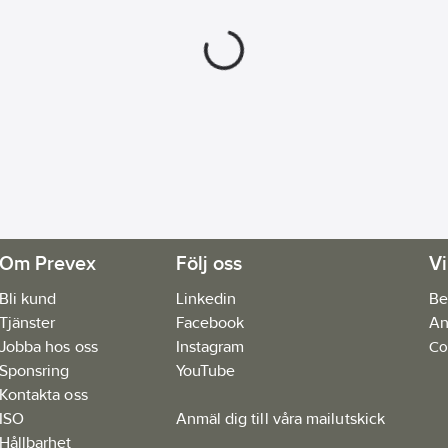
Om Prevex
Följ oss
Vi
Bli kund
Linkedin
Be
Tjänster
Facebook
An
Jobba hos oss
Instagram
Co
Sponsring
YouTube
Kontakta oss
ISO
Anmäl dig till våra mailutskick
Hållbarhet