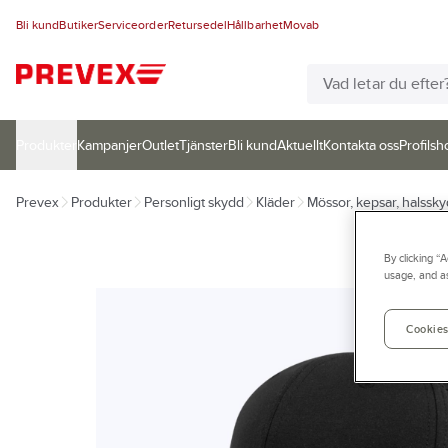
Bli kund
Butiker
Serviceorder
Retursedel
Hållbarhet
Movab
Produkter
Kampanjer
Outlet
Tjänster
Bli kund
Aktuellt
Kontakta oss
Profilsh
Prevex
Produkter
Personligt skydd
Kläder
Mössor, kepsar, halssky
By clicking “
usage, and as
Cookies