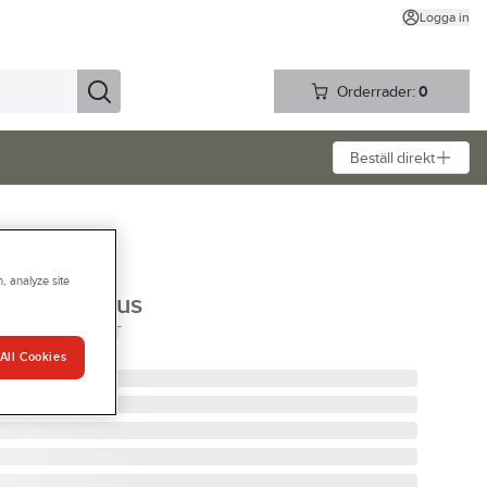
Logga in
Orderrader:
0
Beställ direkt
, analyze site
 313 Lazarus
LAZARUS SVART
All Cookies