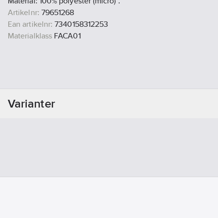
Material: 100% polyester (micro) .
Artikelnr:
79651268
Ean artikelnr:
7340158312253
Materialklass
FACA01
Varianter