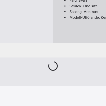
Färg:
Svart
Storlek:
One size
Säsong:
Året runt
Modell/Utförande:
Ke