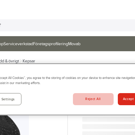
op
Serviceverkstad
Företagsprofilering
Movab
dd & övrigt
Kepsar
TRENDEAGLE
Accept All Cookies”, you agree to the storing of cookies on your device to enhance site navigation
Keps Trendeagle
sist in our marketing efforts.
KEPS TRENDEAGLE 313 
Artikelnr:
79651268
Reject All
Accept 
 Settings