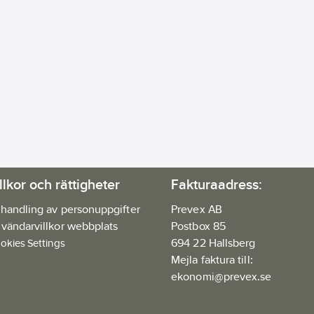
llkor och rättigheter
Fakturaadress:
handling av personuppgifter
Prevex AB
vändarvillkor webbplats
Postbox 85
694 22 Hallsberg
okies Settings
Mejla faktura till:
ekonomi@prevex.se