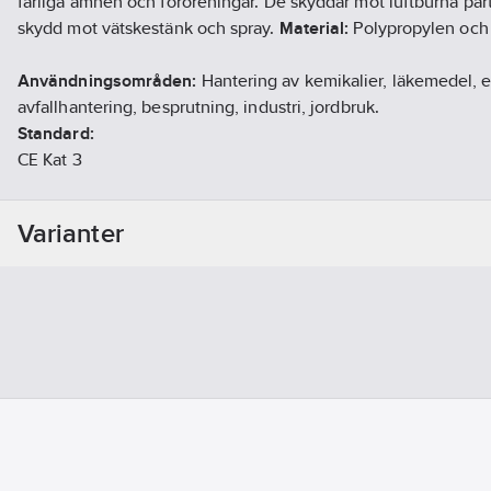
farliga ämnen och föroreningar. De skyddar mot luftburna par
skydd mot vätskestänk och spray.
Material:
Polypropylen och
Användningsområden:
Hantering av kemikalier, läkemedel, e
avfallhantering, besprutning, industri, jordbruk.
Standard:
CE Kat 3
EN ISO 13982-1:2004 + A1:2010 Type 5
EN 13034:2005 + A1:2009 Type 6
Varianter
EN 1149-5:2018 antistat
EN 1073-2:2002, TIL Class 1 radioaktiva ämnen
Artikelnr:
897508
Ean artikelnr:
7340080719250
Materialklass
FBKA01