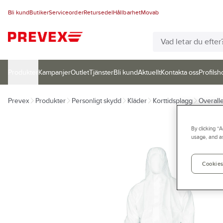
Bli kund
Butiker
Serviceorder
Retursedel
Hållbarhet
Movab
Produkter
Kampanjer
Outlet
Tjänster
Bli kund
Aktuellt
Kontakta oss
Profilsh
Prevex
Produkter
Personligt skydd
Kläder
Korttidsplagg
Overall
By clicking “
usage, and as
Cookies