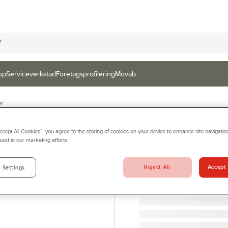
op
Serviceverkstad
Företagsprofilering
Movab
er
ACTIVEWEAR
Accept All Cookies”, you agree to the storing of cookies on your device to enhance site navigation
Korttidsoverall
sist in our marketing efforts.
ENGÅNGSOVERALL AW20
Artikelnr:
897508
Reject All
Accept 
 Settings