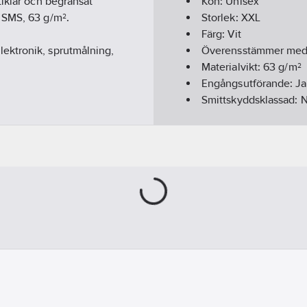
tiklar och begränsat
Kön:
Unisex
 SMS, 63 g/m².
Storlek:
XXL
Färg:
Vit
lektronik, sprutmålning,
Överensstämmer me
Materialvikt:
63
g/m²
Engångsutförande:
Ja
Smittskyddsklassad:
N
Säsong:
Året runt
Antistatiskt utförande
Hälsa & Säkerhet:
Asb