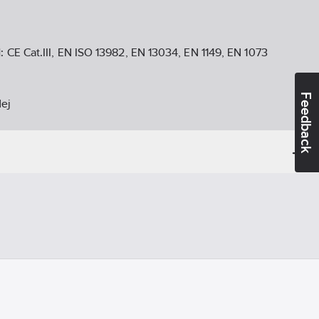
d:
CE Cat.III, EN ISO 13982, EN 13034, EN 1149, EN 1073
Feedback
ej
:
Ja
est