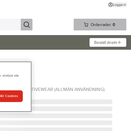
Logga in
Orderrader:
0
Beställ direkt
, analyze site
 AW 200
0 XXL 50/ ACTIVEWEAR (ALLMÄN ANVÄNDNING)
All Cookies