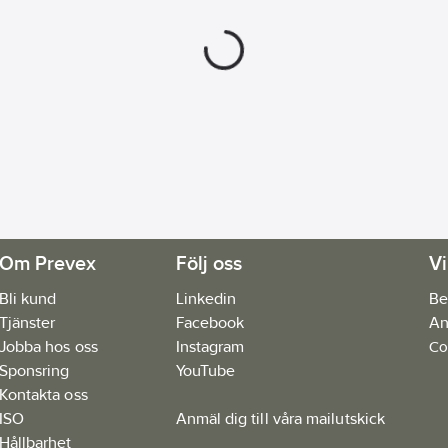
Om Prevex
Följ oss
Vi
Bli kund
Linkedin
Be
Tjänster
Facebook
An
Jobba hos oss
Instagram
Co
Sponsring
YouTube
Kontakta oss
ISO
Anmäl dig till våra mailutskick
Hållbarhet