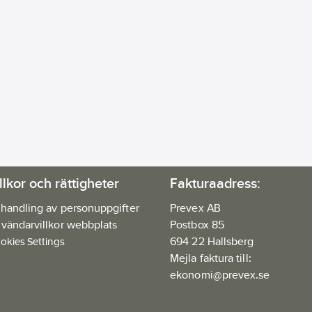
llkor och rättigheter
Fakturaadress:
handling av personuppgifter
Prevex AB
vändarvillkor webbplats
Postbox 85
694 22 Hallsberg
okies Settings
Mejla faktura till:
ekonomi@prevex.se