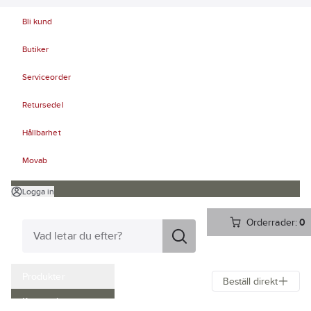
Bli kund
Butiker
Serviceorder
Retursedel
Hållbarhet
Movab
Logga in
Orderrader:
0
Produkter
Beställ direkt
Kampanjer