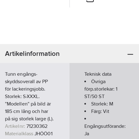
Artikelinformation
Tunn engångs-
Teknisk data
skyddsoverall av PP
Övriga
för lackeringsjobb.
förp.storlekar:
1
Storlek: S-XXXL.
ST/50 ST
"Modellen" på bild är
Storlek:
M
185 cm lång och har
Färg:
Vit
på sig storlek large (L).
Artikelnr:
71230362
Engångsutförande:
Materialklass
JHÖÖ01
Ja