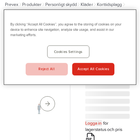
Prevex
Produkter
Personligt skydd
Kläder
Korttidsplagg
Outlet
Overaller
Tjänster
By clicking “Accept All Cookies”, you agree to the storing of cookies on your
PELA TOOLS
Bli kund
device to enhance site navigation, analyze site usage, and assist in our
Korttidsoverall
marketing efforts.
Aktuellt
PELA engångs
ENGÅNGS
Kontakta oss
Cookies Settings
SKYDDSOVERALL
Profilshop
(VIT) M PELA
Reject All
Accept All Cookies
510077
Serviceverkstad
Artikelnr:
71230362
Företagsprofilering
Movab
Logga in
för
lagerstatus och pris