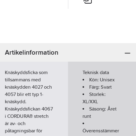
Artikelinformation
Knäskyddsficka som
Teknisk data
tillsammans med
Kön:
Unisex
knäskydden 4027 och
Färg:
Svart
4057 blir ett typ 1-
Storlek:
knäskydd.
XL/XXL
Knäskyddsfickan 4067
Säsong:
Året
i CORDURA® stretch
runt
är av- och
påtagningsbar för
Överensstämmer