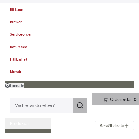
Bli kund
Butiker
Serviceorder
Retursedel
Hållbarhet
Movab
Logga in
Orderrader:
0
Produkter
Beställ direkt
Kampanjer