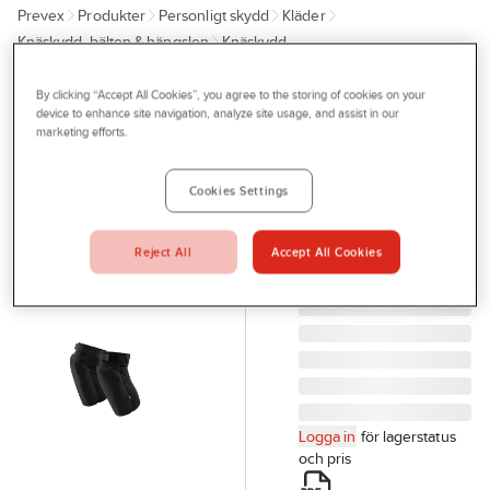
Prevex
Produkter
Personligt skydd
Kläder
Outlet
Knäskydd, bälten & hängslen
Knäskydd
Tjänster
By clicking “Accept All Cookies”, you agree to the storing of cookies on your
BLÅKLÄDER
Bli kund
device to enhance site navigation, analyze site usage, and assist in our
Knäskydd
marketing efforts.
Aktuellt
Blåkläder 4067-
1933
Kontakta oss
Cookies Settings
KNÄSKYDD SVART
Profilshop
XL/XXL BLÅKLÄDER
Reject All
Accept All Cookies
Serviceverkstad
406719339900XL/XXL
Artikelnr:
931422
Företagsprofilering
Movab
Logga in
för lagerstatus
och pris