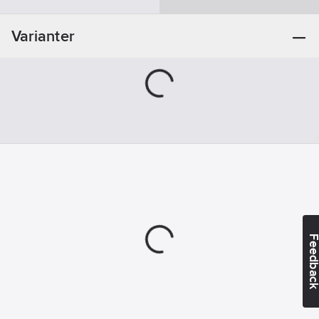
Säsong:
Året
runt
Varianter
Knäskydd:
Ja
Feedba