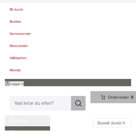
Bli kund
Butiker
Serviceorder
Retursedel
Hållbarhet
Movab
Logga in
Orderrader:
0
Produkter
Beställ direkt
Kampanjer