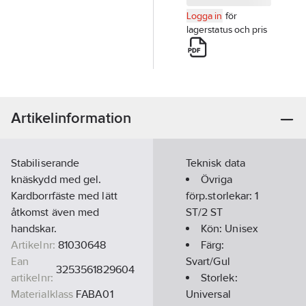
Logga in
för
lagerstatus och pris
Artikelinformation
Stabiliserande
Teknisk data
knäskydd med gel.
Övriga
Kardborrfäste med lätt
förp.storlekar:
1
åtkomst även med
ST/2 ST
handskar.
Kön:
Unisex
Artikelnr:
81030648
Färg:
Ean
Svart/Gul
3253561829604
artikelnr:
Storlek:
Materialklass
FABA01
Universal