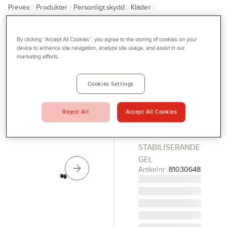
Prevex
Produkter
Personligt skydd
Kläder
Outlet
Knäskydd, bälten & hängslen
Knäskydd
Tjänster
By clicking “Accept All Cookies”, you agree to the storing of cookies on your
STANLEY
Bli kund
device to enhance site navigation, analyze site usage, and assist in our
Knäskydd
marketing efforts.
Aktuellt
Stanley
Fatmax
Kontakta oss
Cookies Settings
KNÄSKYDD
Profilshop
STANLEY
Reject All
Accept All Cookies
Serviceverkstad
FATMAX
FMST82960-1
Företagsprofilering
STABILISERANDE
Movab
GEL
Artikelnr:
81030648