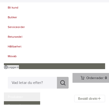
Bli kund
Butiker
Serviceorder
Retursedel
Hållbarhet
Movab
Logga in
Orderrader:
0
Produkter
Beställ direkt
Kampanjer