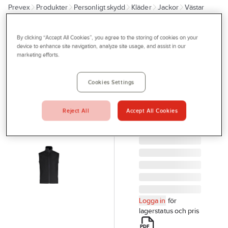
Prevex
Produkter
Personligt skydd
Kläder
Jackor
Västar
Outlet
Tjänster
TEXSTAR
By clicking “Accept All Cookies”, you agree to the storing of cookies on your
Väst Texstar
device to enhance site navigation, analyze site usage, and assist in our
Bli kund
marketing efforts.
FV79
Aktuellt
VÄST FV79
Cookies Settings
SOFTSHELL
Kontakta oss
SVART S
Profilshop
TEXSTAR
Reject All
Accept All Cookies
FV79199000160
Serviceverkstad
Artikelnr:
71952085
Företagsprofilering
Movab
Logga in
för
lagerstatus och pris