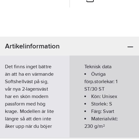
Artikelinformation
Det finns inget bättre
Teknisk data
än att ha en värmande
Övriga
Softshellväst på sig,
förp.storlekar:
1
vår nya 2-lagersväst
ST/30 ST
har en skön modern
Kön:
Unisex
passform med hög
Storlek:
S
krage. Modellen är lite
Färg:
Svart
längre så att den inte
Materialvikt:
åker upp när du böjer
230
g/m²
dig framåt. Två
Säsong:
Året