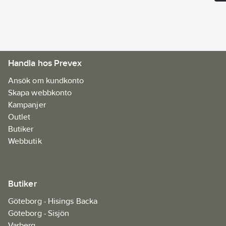
7040056399034
artikelnr:
Med
Materialklass
FAAA09
reflexband:
Ja
Typ av
förslutning/stängning:
Dragkedja
Handla hos Prevex
Modell/Utförande:
Ansök om kundkonto
Jacka
Skapa webbkonto
Hälsa &
Kampanjer
Säkerhet:
Outlet
Reducerad sikt
Butiker
Webbutik
Butiker
Göteborg - Hisings Backa
Göteborg - Sisjön
Varberg