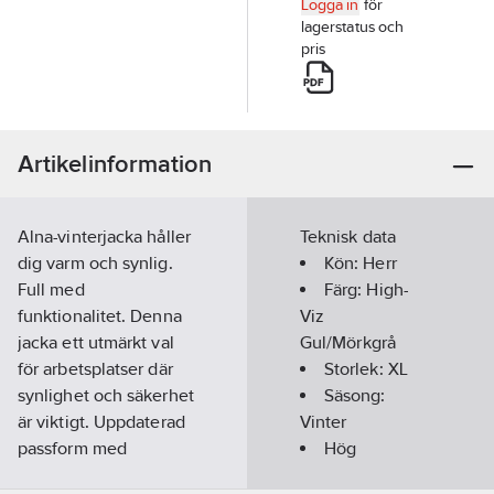
Logga in
för
lagerstatus och
pris
Artikelinformation
Alna-vinterjacka håller
Teknisk data
dig varm och synlig.
Kön:
Herr
Full med
Färg:
High-
funktionalitet. Denna
Viz
jacka ett utmärkt val
Gul/Mörkgrå
för arbetsplatser där
Storlek:
XL
synlighet och säkerhet
Säsong:
är viktigt. Uppdaterad
Vinter
passform med
Hög
påvärmda reflexer gör
synbarhet