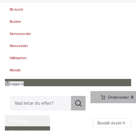
Bli kund
Butiker
Serviceorder
Retursedel
Hållbarhet
Movab
Logga in
Orderrader:
0
Produkter
Beställ direkt
Kampanjer