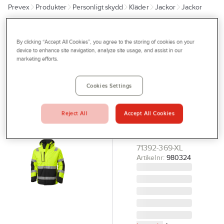
Prevex
Produkter
Personligt skydd
Kläder
Jackor
Jackor
Outlet
Tjänster
HELLY HANSEN
Vinterjacka
By clicking “Accept All Cookies”, you agree to the storing of cookies on your
Bli kund
device to enhance site navigation, analyze site usage, and assist in our
Helly
marketing efforts.
Aktuellt
Hansen
Kontakta oss
71392 Alna
Cookies Settings
VINTERJACKA
Profilshop
ALNA 2.0
Reject All
Accept All Cookies
Serviceverkstad
GUL/GRÅ XL
HELLY HANSEN
Företagsprofilering
71392-369-XL
Movab
Artikelnr:
980324