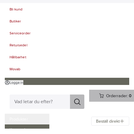
Bli kund
Butiker
Serviceorder
Retursedel
Hållbarhet
Movab
Logga in
Orderrader:
0
Produkter
Beställ direkt
Kampanjer