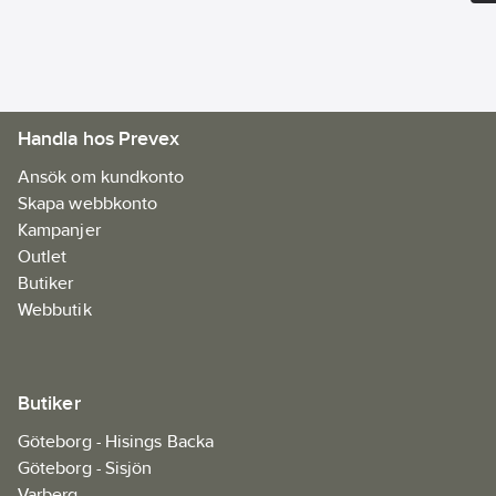
Standard: EN 343
klass 4/4 OEKO-TEX®-
certifierad.
Artikelnr:
82945463
Ean
7322304159103
Handla hos Prevex
artikelnr:
Materialklass
FAAA07
Ansök om kundkonto
Skapa webbkonto
Kampanjer
Outlet
Butiker
Webbutik
Butiker
Göteborg - Hisings Backa
Göteborg - Sisjön
Varberg