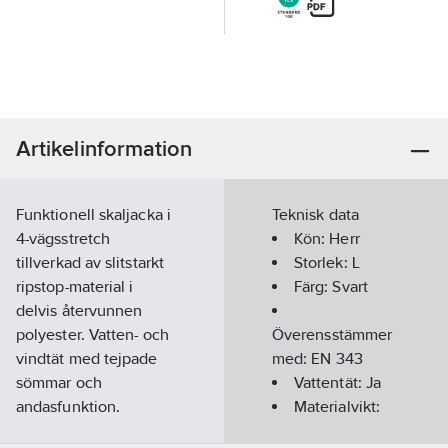
Artikelinformation
Funktionell skaljacka i
Teknisk data
4-vägsstretch
Kön:
Herr
tillverkad av slitstarkt
Storlek:
L
ripstop-material i
Färg:
Svart
delvis återvunnen
polyester. Vatten- och
Överensstämmer
vindtät med tejpade
med:
EN 343
sömmar och
Vattentät:
Ja
andasfunktion.
Materialvikt:
Kombinera
230
g/m²