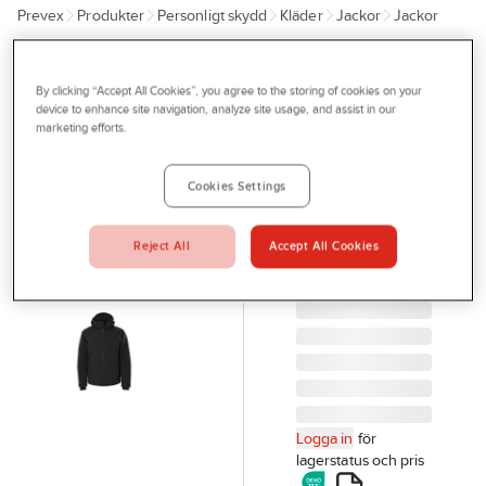
Prevex
Produkter
Personligt skydd
Kläder
Jackor
Jackor
Outlet
Tjänster
FRISTADS
Skaljacka
By clicking “Accept All Cookies”, you agree to the storing of cookies on your
Bli kund
device to enhance site navigation, analyze site usage, and assist in our
Fristads
marketing efforts.
Aktuellt
4881 GLS
Kontakta oss
stretch
Cookies Settings
SKALJACKA FR
Profilshop
4881 GLS SVART
Reject All
Accept All Cookies
Serviceverkstad
STRETCH L
Artikelnr:
82945463
Företagsprofilering
Movab
Logga in
för
lagerstatus och pris