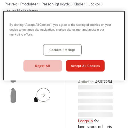
Prevex
Produkter
Personligt skydd
Kläder
Jackor
Outlet
Jackor Mellanlager
Tjänster
By clicking “Accept All Cookies”, you agree to the storing of cookies on your
TOP SWEDE
Bli kund
device to enhance site navigation, analyze site usage, and assist in our
Fleecejacka
marketing efforts.
Aktuellt
Top Swede
4642
Kontakta oss
Cookies Settings
FLEECEJACKA
Profilshop
4642 SVART L
Reject All
Accept All Cookies
Serviceverkstad
TOP SWEDE
1000923
Företagsprofilering
Artikelnr:
46617254
Movab
Logga in
för
lagerstatus och pris