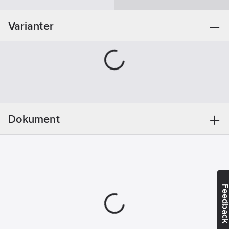
Materialklass
FAAA17
Varianter
Dokument
Feedba