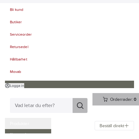
Bli kund
Butiker
Serviceorder
Retursedel
Hållbarhet
Movab
Logga in
Orderrader:
0
Produkter
Beställ direkt
Kampanjer