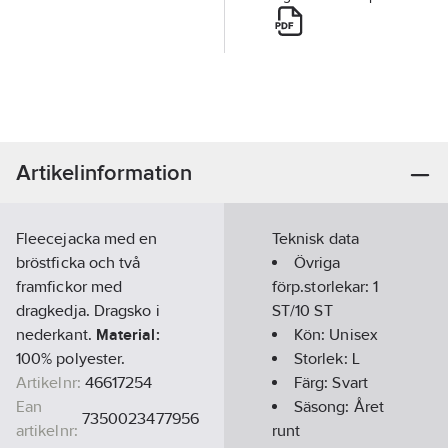
Artikelinformation
Fleecejacka med en
Teknisk data
bröstficka och två
Övriga
framfickor med
förp.storlekar:
1
dragkedja. Dragsko i
ST/10 ST
nederkant.
Material:
Kön:
Unisex
100% polyester.
Storlek:
L
Artikelnr:
46617254
Färg:
Svart
Ean
Säsong:
Året
7350023477956
artikelnr:
runt