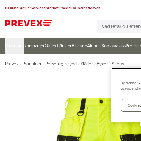
Bli kund
Butiker
Serviceorder
Retursedel
Hållbarhet
Movab
Produkter
Kampanjer
Outlet
Tjänster
Bli kund
Aktuellt
Kontakta oss
Profilsh
Prevex
Produkter
Personligt skydd
Kläder
Byxor
Shorts
By clicking “
usage, and as
Cookies