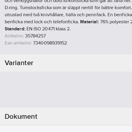
och verktygshällor och dold Id-kortsficka som går att fälla n
D-ring. Tumstocksficka som är släppt nertill för bättre komfor
utrustad med två knivhållare, hälla och pennfack. En benfick
benficka med lock och telefonficka.
Material:
76% polyester 
Standard:
EN ISO 20471 klass 2.
Artikelnr:
35784257
Ean artikelnr:
7340098939152
Materialklass
FAAA17
Varianter
Dokument