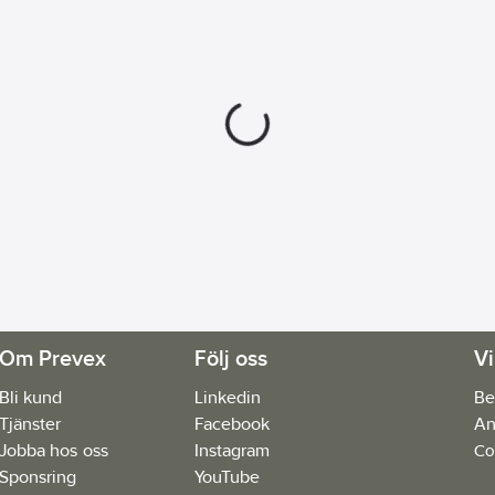
Om Prevex
Följ oss
Vi
Bli kund
Linkedin
Be
Tjänster
Facebook
An
Jobba hos oss
Instagram
Co
Sponsring
YouTube