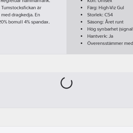
er. Reglerbar hammarhank.
Kön:
Unisex
t. Tumstocksfickan är
Färg:
High-Viz Gul
a med dragkedja. En
Storlek:
C54
20% bomull 4% spandax .
Säsong:
Året runt
Hög synbarhet (signal
Hantverk:
Ja
Överensstämmer me
God synbarhet/Varsel
Längd:
Kort
Med reflexband:
Ja
Hälsa & Säkerhet:
Red