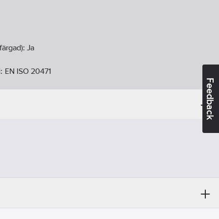
färgad):
Ja
d:
EN ISO 20471
Feedback
 (EN ISO 20471):
Ja
ucerad sikt