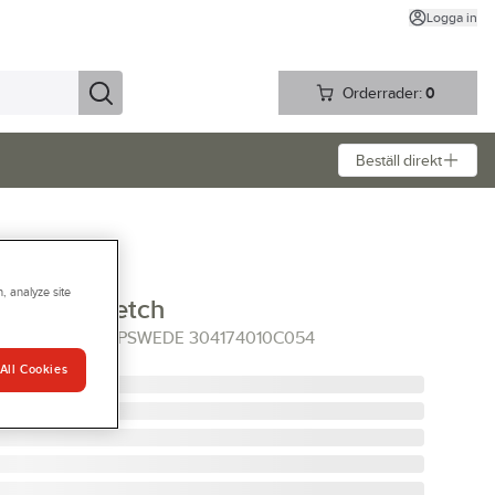
Logga in
Orderrader:
0
Beställ direkt
, analyze site
e 304 Stretch
EL GUL C54 TOPSWEDE 304174010C054
All Cookies