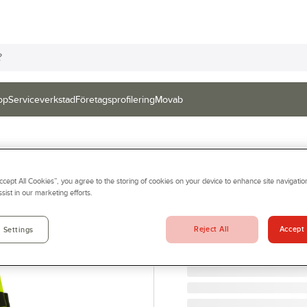
op
Serviceverkstad
Företagsprofilering
Movab
TOP SWEDE
Accept All Cookies”, you agree to the storing of cookies on your device to enhance site navigation
Shorts Top Swed
sist in our marketing efforts.
SHORTS STRETCH VARS
Artikelnr:
35784257
Reject All
Accept 
 Settings