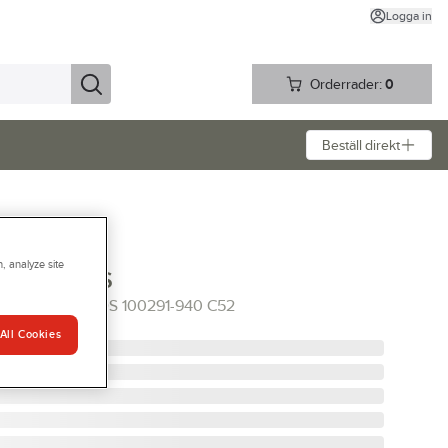
Logga in
Orderrader:
0
Beställ direkt
, analyze site
ads 283 FAS
283,52 FRISTADS 100291-940 C52
All Cookies