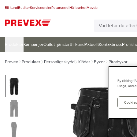
Bli kund
Butiker
Serviceorder
Retursedel
Hållbarhet
Movab
Produkter
Kampanjer
Outlet
Tjänster
Bli kund
Aktuellt
Kontakta oss
Profilsh
Prevex
Produkter
Personligt skydd
Kläder
Byxor
Piratbyxor
By clicking “
usage, and as
Cookies