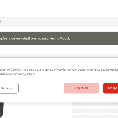
op
Serviceverkstad
Företagsprofilering
Movab
FRISTADS
Accept All Cookies”, you agree to the storing of cookies on your device to enhance site navigation
Piratbyxa Frist
sist in our marketing efforts.
MIDJEBYXA 3/4 SV,FAS 
Artikelnr:
951091
Reject All
Accept 
 Settings