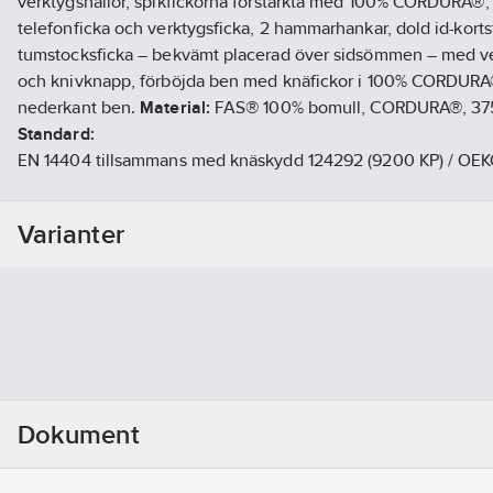
verktygshällor, spikfickorna förstärkta med 100% CORDURA®,
telefonficka och verktygsficka, 2 hammarhankar, dold id-kortsf
tumstocksficka – bekvämt placerad över sidsömmen – med ve
och knivknapp, förböjda ben med knäfickor i 100% CORDURA®,
nederkant ben.
Material:
FAS® 100% bomull, CORDURA®, 37
Standard:
EN 14404 tillsammans med knäskydd 124292 (9200 KP) / OEKO
PFAS-fri
Artikelnr:
951091
Varianter
Ean artikelnr:
7322301650603
Materialklass
FAAA06
Dokument