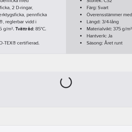
 benficka med
Storlek:
C52
icka, 2 D-ringar,
Färg:
Svart
rktygsficka, pennficka
Överensstämmer me
 reglerbar vidd i
Längd:
3/4-lång
5 g/m².
Tvättråd:
85°C.
Materialvikt:
375
g/m²
Hantverk:
Ja
-TEX® certifierad.
Säsong:
Året runt