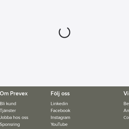
Om Prevex
Följ oss
Vi
Bli kund
Linkedin
Be
Tjänster
Facebook
An
Jobba hos oss
Instagram
Co
Sponsring
YouTube