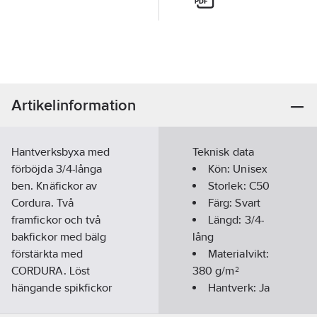
Artikelinformation
Hantverksbyxa med
Teknisk data
förböjda 3/4-långa
Kön:
Unisex
ben. Knäfickor av
Storlek:
C50
Cordura. Två
Färg:
Svart
framfickor och två
Längd:
3/4-
bakfickor med bälg
lång
förstärkta med
Materialvikt:
CORDURA. Löst
380
g/m²
hängande spikfickor
Hantverk:
Ja
förstärkta med
Säsong:
Året