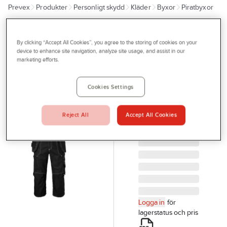
Prevex
Produkter
Personligt skydd
Kläder
Byxor
Piratbyxor
Outlet
Tjänster
TOP SWEDE
Piratbyxa
By clicking “Accept All Cookies”, you agree to the storing of cookies on your
Bli kund
device to enhance site navigation, analyze site usage, and assist in our
Top Swede
marketing efforts.
Aktuellt
233
Kontakta oss
PIRATBYXA 233
Cookies Settings
SVART C50
Profilshop
TOPSWEDE
Reject All
Accept All Cookies
Serviceverkstad
233015005C050
Artikelnr:
986806
Företagsprofilering
Movab
Logga in
för
lagerstatus och pris