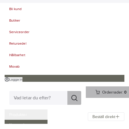
Bli kund
Butiker
Serviceorder
Retursedel
Hållbarhet
Movab
Logga in
Orderrader:
0
Produkter
Beställ direkt
Kampanjer