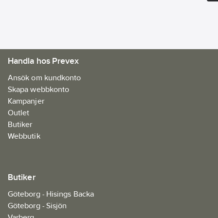
Material:
100%
bomull, 380 g/m².
Artikelnr:
986806
Ean
7340098929573
artikelnr:
Handla hos Prevex
Materialklass
FAAA17
Ansök om kundkonto
Skapa webbkonto
Kampanjer
Outlet
Butiker
Webbutik
Butiker
Göteborg - Hisings Backa
Göteborg - Sisjön
Varberg