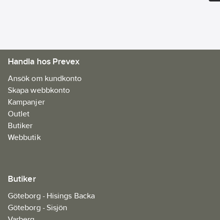
Artikelnr:
34690016
Ean
7330509833698
artikelnr:
Materialklass
FAAA04
Handla hos Prevex
Ansök om kundkonto
Skapa webbkonto
Kampanjer
Outlet
Butiker
Webbutik
Butiker
Göteborg - Hisings Backa
Göteborg - Sisjön
Varberg