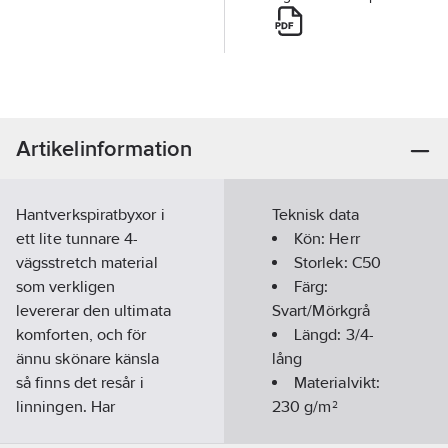
Artikelinformation
Hantverkspiratbyxor i
Teknisk data
ett lite tunnare 4-
Kön:
Herr
vägsstretch material
Storlek:
C50
som verkligen
Färg:
levererar den ultimata
Svart/Mörkgrå
komforten, och för
Längd:
3/4-
ännu skönare känsla
lång
så finns det resår i
Materialvikt:
linningen. Har
230
g/m²
knäskyddsficka med
Hantverk:
Ja