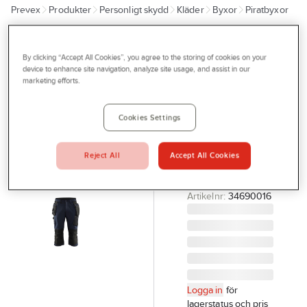
Prevex
Produkter
Personligt skydd
Kläder
Byxor
Piratbyxor
Outlet
Tjänster
BLÅKLÄDER
Piratbyxa
By clicking “Accept All Cookies”, you agree to the storing of cookies on your
Bli kund
device to enhance site navigation, analyze site usage, and assist in our
Blåkläder
marketing efforts.
Aktuellt
1521-1645
Kontakta oss
PIRATBYXA
Cookies Settings
STRETCH
Profilshop
SV/MGRÅ C50
Reject All
Accept All Cookies
Serviceverkstad
BLÅKLÄDER
152116459998C50
Företagsprofilering
Artikelnr:
34690016
Movab
Logga in
för
lagerstatus och pris