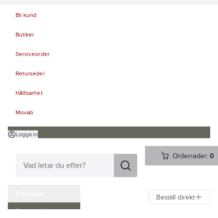
Bli kund
Butiker
Serviceorder
Retursedel
Hållbarhet
Movab
Logga in
Orderrader:
0
Produkter
Beställ direkt
Kampanjer