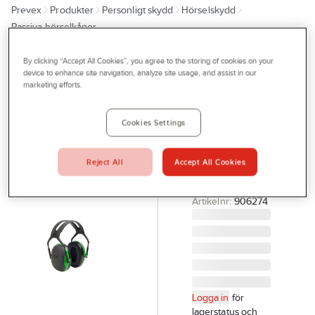
Prevex
Produkter
Personligt skydd
Hörselskydd
Outlet
Passiva hörselkåpor
Tjänster
By clicking “Accept All Cookies”, you agree to the storing of cookies on your
3M PELTOR
Bli kund
device to enhance site navigation, analyze site usage, and assist in our
Hörselkåpa
marketing efforts.
Aktuellt
3M Peltor
X1
Kontakta oss
Cookies Settings
HÖRSELKÅPA
Profilshop
PELTOR X1A-GA
Reject All
Accept All Cookies
Serviceverkstad
HJÄSSBYGEL
7000103987
Företagsprofilering
Artikelnr:
906274
Movab
Logga in
för
lagerstatus och