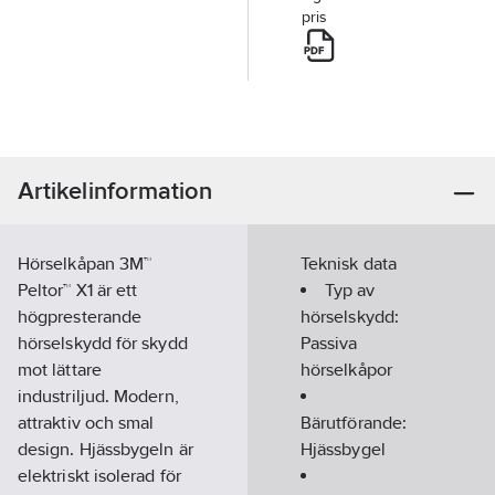
pris
Artikelinformation
Hörselkåpan 3M™
Teknisk data
Peltor™ X1 är ett
Typ av
högpresterande
hörselskydd:
hörselskydd för skydd
Passiva
mot lättare
hörselkåpor
industriljud. Modern,
attraktiv och smal
Bärutförande:
design. Hjässbygeln är
Hjässbygel
elektriskt isolerad för