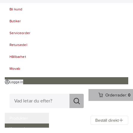
Bli kund
Butiker
Serviceorder
Retursedel
Hållbarhet
Movab
Logga in
Orderrader:
0
Produkter
Beställ direkt
Kampanjer