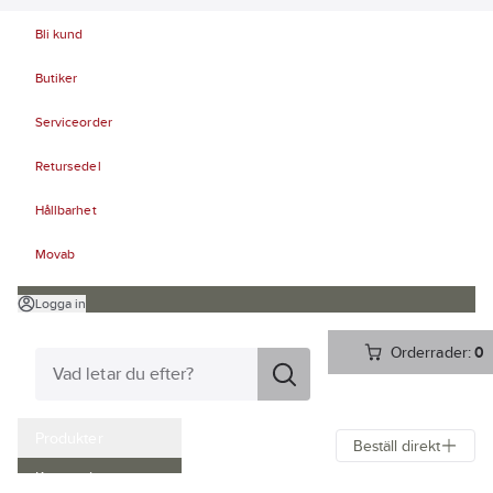
Bli kund
Butiker
Serviceorder
Retursedel
Hållbarhet
Movab
Logga in
Orderrader:
0
Produkter
Beställ direkt
Kampanjer