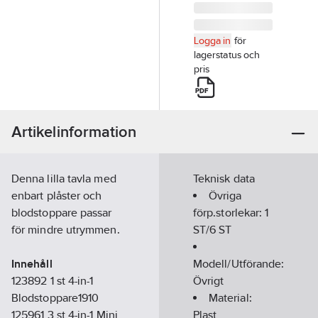
Logga in
för
lagerstatus och
pris
Artikelinformation
Denna lilla tavla med
Teknisk data
enbart plåster och
Övriga
blodstoppare passar
förp.storlekar:
1
för mindre utrymmen.
ST/6 ST
Innehåll
Modell/Utförande:
123892 1 st 4-in-1
Övrigt
Blodstoppare1910
Material:
125961 3 st 4-in-1 Mini
Plast