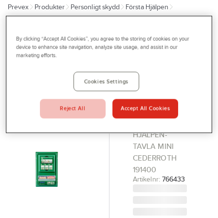
Prevex
Produkter
Personligt skydd
Första Hjälpen
Outlet
Förbandsmaterial
Förbandstavlor
Tjänster
By clicking “Accept All Cookies”, you agree to the storing of cookies on your
CEDERROTH
Bli kund
device to enhance site navigation, analyze site usage, and assist in our
Första
marketing efforts.
Aktuellt
Hjälpen-
tavla
Kontakta oss
Cookies Settings
Cederroth
Profilshop
191400
Reject All
Accept All Cookies
Serviceverkstad
FÖRSTA
Företagsprofilering
HJÄLPEN-
TAVLA MINI
Movab
CEDERROTH
191400
Artikelnr:
766433